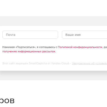
Нажимая «Подписаться», я соглашаюсь с
Политикой конфиденциальности
, д
получение информационных рассылок
.
Этот сайт защищен SmartCaptcha от Yandex Cloud -
Уведомление об условия
еров