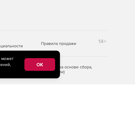
14+
Правила продажи
циальности
e может
OK
ений,
редоставления информации на основе сбора,
рритории Российской Федерации)