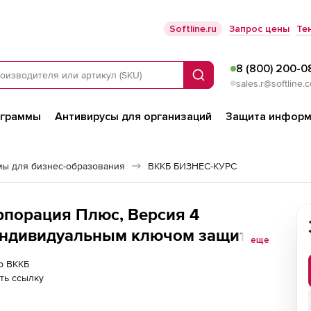
Softline.ru
Запрос цены
Те
8 (800) 200-0
Поиск
sales.r@softline.
ограммы
Антивирусы для организаций
Защита информ
ы для бизнес-образования
ВККБ БИЗНЕС-КУРС
рпорация Плюс, Версия 4
индивидуальным ключом защиты),
еще
сть 1 лицензии)
ер ВККБ
ть ссылку