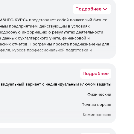
Подробнее
БИЗНЕС-КУРС»
представляет собой пошаговый бизнес-
ьным предприятием, действующим в условиях
подробную информацию о результатах деятельности
 данных бухгалтерского учета, финансовой и
ческих отчетов. Программы проекта предназначены для
филя, курсов профессиональной подготовки и
ся конкретные навыки и знания по производственному
Подробнее
равлению, маркетингу, учету и отчетности, анализу
ажает все вопросы бухгалтерского учета, отчетности и
ивидуальный вариант с индивидуальным ключом защиты
 законодательством. Программа БИЗНЕС-КУРС»
предприятия и место в ней каждого элемента системы
Физический
Полная версия
дакциях:
Коммерческая
уется руководить открытым акционерным обществом,
Windows
е. Игровой курс состоит из 6 условных лет с