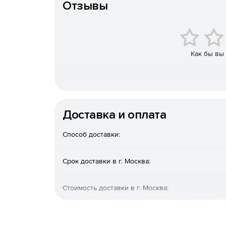
месячным шагом. В каждом месяце можно п
Отзывы
вопросам деятельности предприятия: покупка
труда, производство продукции 3 видов и е
кредитов и т. д. Пользователю для анализа
отчетность по производственной и финансов
отчетность и т. д. Эффективность управлени
Как бы вы
показателях деятельности предприятия: год
собственного капитала и рыночная цена акци
В редакции
«БИЗНЕС-КУРС: Максимум»
расш
аналитических форм. В продукте дополните
Доставка и оплата
задолженность, факторина, лизинга, отчетн
Способ доставки:
Срок доставки в г. Москва:
Стоимость доставки в г. Москва:
Финальный расчет покажем при оформлении заказа