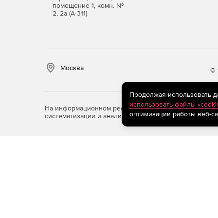
помещение 1, комн. №
2, 2а (А-311)
Москва
© 
Продолжая использовать дан
использовать файлы «cooki
На информационном ресурсе store.softline.ru примен
оптимизации работы веб-са
систематизации и анализа сведений, относящихся к 