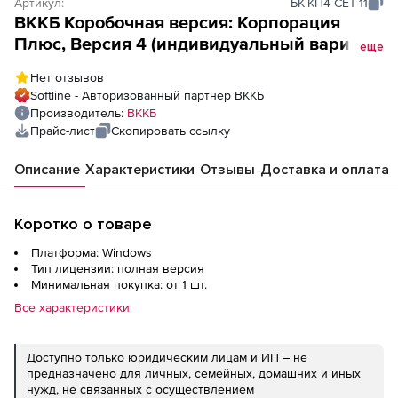
Артикул:
БК-КП4-СЕТ-11
ВККБ Коробочная версия: Корпорация
Плюс, Версия 4 (индивидуальный вариант
еще
в сетевой установке), на 11 рабочих мест
Нет отзывов
Softline - Авторизованный партнер ВККБ
Производитель:
ВККБ
Прайс-лист
Скопировать ссылку
Описание
Характеристики
Отзывы
Доставка и оплата
Коротко о товаре
Платформа: Windows
Тип лицензии: полная версия
Минимальная покупка: от 1 шт.
Все характеристики
Доступно только юридическим лицам и ИП – не
предназначено для личных, семейных, домашних и иных
нужд, не связанных с осуществлением