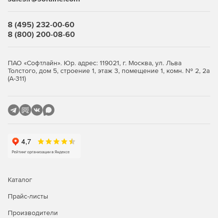
В редакции
«БИЗНЕС-КУРС: Максимум»
расширен
набор управленческих решений и отчетно-
8 (495) 232-00-60
аналитических форм. В продукте дополнительно
8 (800) 200-08-60
реализованы вопросы дебиторской и кредиторской
задолженность, факторина, лизинга, отчетности по
МСФО
ПАО «Софтлайн». Юр. адрес: 119021, г. Москва, ул. Льва
Толстого, дом 5, строение 1, этаж 3, помещение 1, комн. № 2, 2а
(А-311)
Каталог
Прайс-листы
Производители