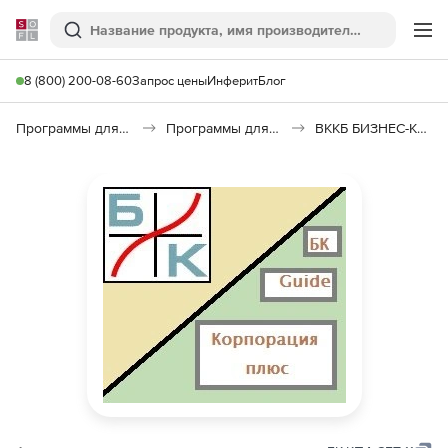
Softline
Поиск
Ме
8 (800) 200-08-60
Запрос цены
Инферит
Блог
Программы для образования и науки
Программы для бизнес-образования
ВККБ БИЗНЕС-КУРС