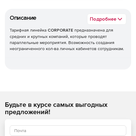
Описание
Подробнее
Тарифная линейка
CORPORATE
предназначена для
средних и крупных компаний, которые проводят
параллельные мероприятия. Возможность создания
неограниченного кол-ва личных кабинетов сотрудникам.
Тарифная линейка
CORPORATE
CLASSIC
Количество
от 200 до 10
от 50 до 10
одновременных
000
000
онлайн-участников
Будьте в курсе самых выгодных
Количество
от 1 до ∞
1
предложений!
параллельных
онлайн-
мероприятий