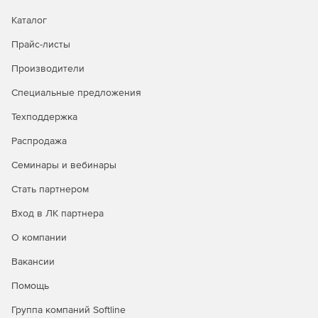
участников
мероприятий
Каталог
Прайс-листы
Модуль
По запросу
По запросу
расширения тарифа
Производители
по количеству
участников
Специальные предложения
Техподдержка
Распродажа
Семинары и вебинары
Стать партнером
Вход в ЛК партнера
О компании
Вакансии
Помощь
Группа компаний Softline