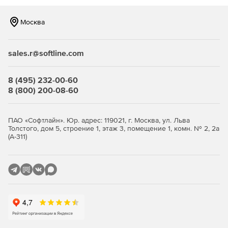
Объем файлового
30-1000 ГБ
10-30 ГБ
Москва
хранилища
Доступ к API
+
+
sales.r@softline.com
Виртуальные
+
+
комнаты 24/7
8 (495) 232-00-60
Техническая
+
+
8 (800) 200-08-60
поддержка:
консультации,
обучение
ПАО «Софтлайн». Юр. адрес: 119021, г. Москва, ул. Льва
Толстого, дом 5, строение 1, этаж 3, помещение 1, комн. № 2, 2а
Дополнительные модули
(А-311)
Корпоративный
+
-
мессенджер
Техническое
По запросу
По запросу
сопровождение
мероприятий
Горячая линия для
По запросу
По запросу