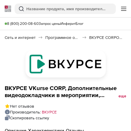
Softline
Поиск
Ме
8 (800) 200-08-60
Запрос цены
Инферит
Блог
Сеть и интернет
Программное обеспечение для онлайн общения
ВКУРСЕ CORPORATE
ВКУРСЕ VKurse CORP, Дополнительные
видеодокладчики в мероприятии,
еще
используется для расширения лимита
Нет отзывов
видеодокладчиков на крупных
Производитель:
ВКУРСЕ
мероприятиях, Тарифы VKurse SaaS CORP,
Скопировать ссылку
+20 дополнительных видеодокладчиков
(подписка на 1 год), 5000 Одновременных
Описание
Характеристики
Отзывы