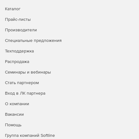
Модуль
По запросу
По запросу
расширения тарифа
Каталог
по количеству
Прайс-листы
участников
Производители
Специальные предложения
Техподдержка
Распродажа
Семинары и вебинары
Стать партнером
Вход в ЛК партнера
О компании
Вакансии
Помощь
Группа компаний Softline