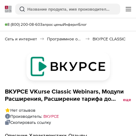
Softline
Поиск
Ме
8 (800) 200-08-60
Запрос цены
Инферит
Блог
Сеть и интернет
Программное обеспечение для онлайн общения
ВКУРСЕ CLASSIC
ВКУРСЕ VKurse Classic Webinars, Модули
Расширения, Расширение тарифа до
еще
следующего тарифного плана /
Нет отзывов
Проведение мероприятий на
Производитель:
ВКУРСЕ
Расширенном тарифе до 6 раз за период
Скопировать ссылку
подписки (подписка на 1 год), 200
Одновременных Онлайн-Участников
Описание
Характеристики
Отзывы