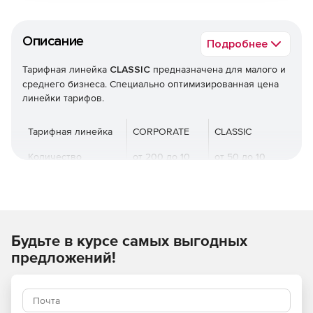
Описание
Подробнее
Тарифная линейка
CLASSIC
предназначена для малого и
среднего бизнеса. Специально оптимизированная цена
линейки тарифов.
Тарифная линейка
CORPORATE
CLASSIC
Количество
от 200 до 10
от 50 до 10
одновременных
000
000
онлайн-участников
Количество
от 1 до ∞
1
параллельных
Будьте в курсе самых выгодных
онлайн-
мероприятий
предложений!
Количество
Без
1
учетных записей
ограничений
администраторов /