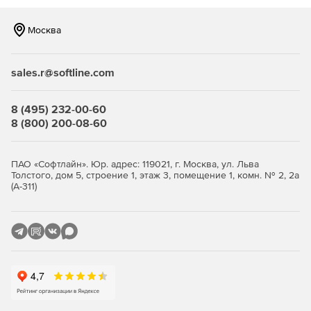
Доступ к API
+
+
Москва
Виртуальные
+
+
комнаты 24/7
sales.r@softline.com
Техническая
+
+
поддержка:
консультации,
8 (495) 232-00-60
обучение
8 (800) 200-08-60
Дополнительные модули
ПАО «Софтлайн». Юр. адрес: 119021, г. Москва, ул. Льва
Корпоративный
+
-
Толстого, дом 5, строение 1, этаж 3, помещение 1, комн. № 2, 2а
мессенджер
(А-311)
Техническое
По запросу
По запросу
сопровождение
мероприятий
Горячая линия для
По запросу
По запросу
участников
мероприятий