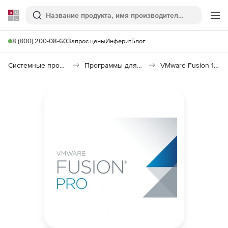
Softline
Поиск
Ме
8 (800) 200-08-60
Запрос цены
Инферит
Блог
Системные программы
Программы для виртуализации
VMware Fusion 12 Pro (for the Mac)