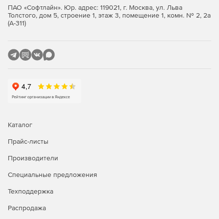
Операционная система Mac OS X version 10.4.9 или
ПАО «Софтлайн». Юр. адрес: 119021, г. Москва, ул. Льва
более поздние версии.
Толстого, дом 5, строение 1, этаж 3, помещение 1, комн. № 2, 2а
(А-311)
Подробную информацию о продукте VMware Fusion
можно уточнить
здесь
Каталог
Прайс-листы
Производители
Специальные предложения
Техподдержка
Распродажа