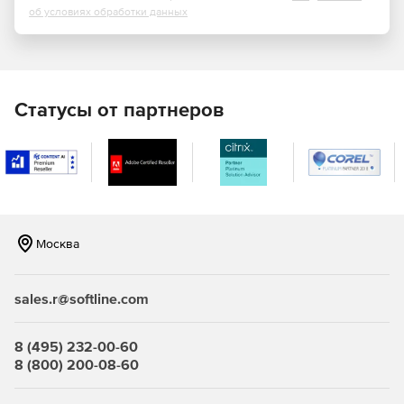
Получить решение класса hi-end с поддержкой 64-
об условиях обработки данных
битных процессоров Intel Core 2 Duo и Xeon.
Подключать через порт USB 2.0 видеокамеры, GPS-
устройства, Bluetooth-устройства и т.д., обычно
работающие только под управлением Windows.
Статусы от партнеров
Минимальные системные требования:
Mac на базе процессора Intel (для поддержки 64-
битных операционных систем требуется Intel Mac с
процессором Core 2 Duo или Xeon).
Москва
512 Мб оперативной памяти (рекомендуется не менее
1 Гб).
sales.r@softline.com
275 Мб свободного дискового пространства для
VMware Fusion.
8 (495) 232-00-60
1 Гб свободного дискового пространства для каждой
8 (800) 200-08-60
виртуальной машины (рекомендуется не менее 10 Гб).