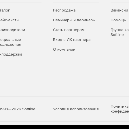
талог
Распродажа
Вакансии
айс-листы
Семинары и вебинары
Помощь
оизводители
Стать партнером
Группа к
Softline
пециальные
Вход в ЛК партнера
редложения
О компании
хподдержка
Политика
Условия использования
1993—2026 Softline
конфиден