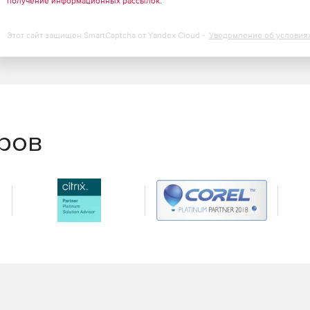
получение информационных рассылок
.
приложений к их эксплуатации.
Этот сайт защищен SmartCaptcha от Yandex Cloud -
Уведомление об условия
еров