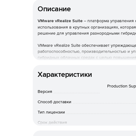
Описание
VMware vRealize Suite
– платформа управления о
использования в крупных организациях, которая
решение для управления разнородными гибрид
VMware vRealize Suite обеспечивает упреждающ
работоспособностью, производительностью и уп
гибридных облачных средах с целью повышения 
Кроме того, ИТ-отделы могут обеспечивать соо
облаком на этапах развертывания и эксплуатац
Характеристики
сети и ресурсов уровня приложений в частных 
Production Sup
В состав пакета vRealize Suite входят следующ
Версия
Automation. Инициализация инфраструктуры 
Способ доставки
циклом на основе политик и с поддержкой 
Тип лицензии
Operations. Интеллектуальное управление р
Срок действия
помощью средств прогнозного анализа.
Особенности доставки
Ср