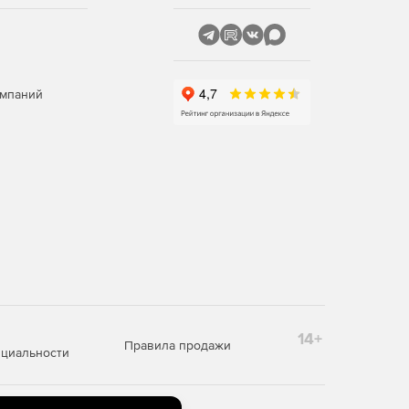
омпаний
14+
Правила продажи
циальности