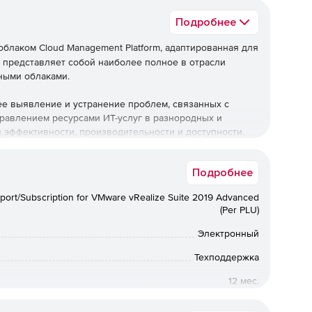
Подробнее
блаком Cloud Management Platform, адаптированная для
 представляет собой наиболее полное в отрасли
ными облаками.
ее выявление и устранение проблем, связанных с
равлением ресурсами ИТ-услуг в разнородных и
эффективности, производительности и доступности.
тветствие требованиям, предъявляемым к управлению
ии в отношении вычислительных ресурсов, хранилищ,
Подробнее
и общедоступных облаках.
port/Subscription for VMware vRealize Suite 2019 Advanced
ие интегрированные возможности:
(Per PLU)
и приложений, а также управление их жизненным
Электронный
самообслуживания.
Техподдержка
аботоспособностью, производительностью и ресурсами с
12 мес.
ок доставки: 5‒7 раб.дн. с момента поступления оплаты.