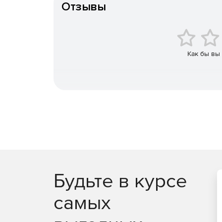
Отзывы
Business. Автоматическое определение стои
цен на ИТ-услуги виртуализированной инфра
Log Analytics. Всесторонний сбор данных ж
масштабируемость корпоративного класса.
Как бы вы
VMware предлагает три редакции vRealize Suit
ценовых категориях.
Редакция Standard – обеспечивает интеллект
стремящихся повысить эксплуатационную эф
приложений благодаря упреждающему анали
сочетании со знаниями о расходах на ИТ.
Редакция Advanced – поддерживает сценарии
компаний, стремящихся ускорить предоставл
управления инфраструктурой и ресурсами пр
Будьте в курсе
Редакция Enterprise – поддерживает сценари
самых
организаций, стремящихся ускорить предос
программных средств, которые обеспечиваю