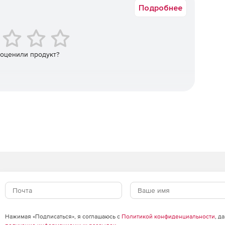
мости, расчет потребления ресурсов и формирование
Подробнее
структуры.
урналов, мощные средства анализа журналов и
 оценили продукт?
e, предоставляющие разные возможности в различных
уальное управление эксплуатацией; для ИТ-отделов,
фективность, производительность и доступность
зу структурированных данных и данных журналов в
̆ автоматического предоставления ИТ-услуг; для
ение ИТ-услуг за счет автоматизации и постоянного
иложений.
й использования облака для разработчиков; для ИТ-
тавление приложений благодаря широкому выбору
т максимальную продуктивность разработчиков и
Нажимая «Подписаться», я соглашаюсь с
Политикой конфиденциальности
, д