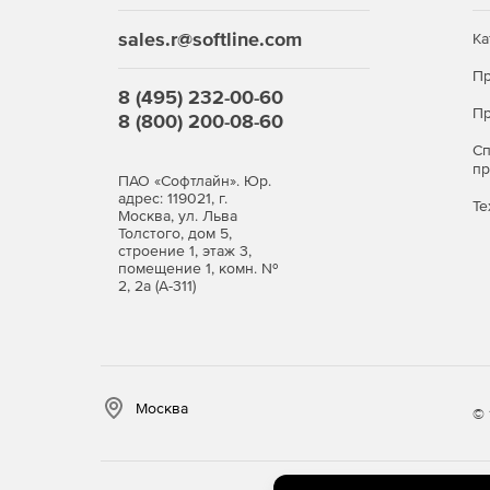
sales.r@softline.com
Ка
Пр
8 (495) 232-00-60
Пр
8 (800) 200-08-60
С
п
ПАО «Софтлайн». Юр.
адрес: 119021, г.
Те
Москва, ул. Льва
Толстого, дом 5,
строение 1, этаж 3,
помещение 1, комн. №
2, 2а (А-311)
Москва
© 