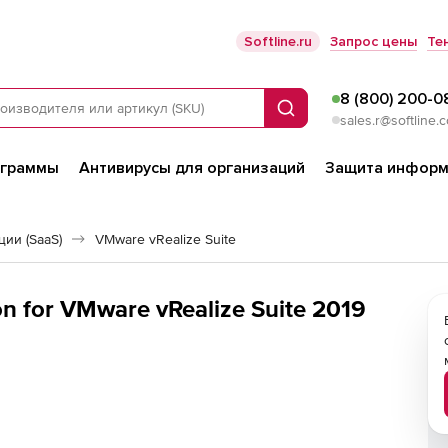
Softline.ru
Запрос цены
Те
8 (800) 200-0
Поиск
sales.r@softline.
ограммы
Антивирусы для организаций
Защита информ
ии (SaaS)
VMware vRealize Suite
on for VMware vRealize Suite 2019