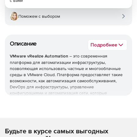
с вами
Поможем с выбором
Описание
Подробнее
VMware vRealize Automation
– это современная
платформа для автоматизации инфраструктуры,
позволяющая использовать частные и многооблачные
среды в VMware Cloud. Платформа предоставляет такие
возможности, как автоматизация самообслуживания,
DevOps для инфраструктуры, управление
конфигурациями и автоматизация сети, которые
помогают повысить адаптивность, продуктивность и
эффективность ИТ-отдела и бизнес-подразделений.
Новые возможности vRealize Automation:
Будьте в курсе самых выгодных
Группы свойств многократного использования
разрешают администраторам создавать, обновлять,