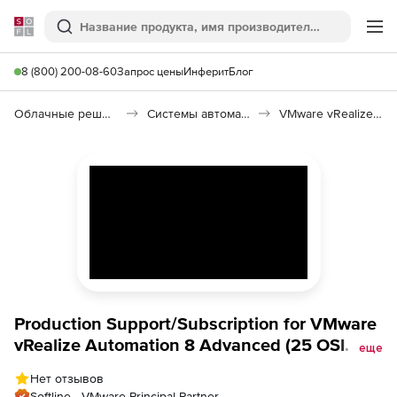
Softline
Поиск
Ме
8 (800) 200-08-60
Запрос цены
Инферит
Блог
Облачные решения (SaaS)
Системы автоматизации (SaaS)
VMware vRealize Automation
Production Support/Subscription for VMware
vRealize Automation 8 Advanced (25 OSI
еще
Pack), на 1 год
Нет отзывов
Softline - VMware Principal Partner