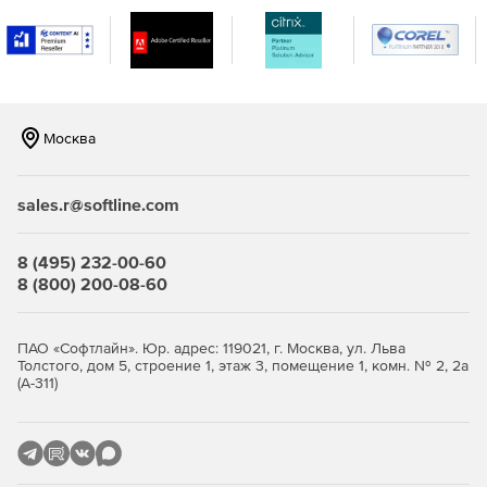
конструкции NSX-V и NSX-T, а также их связи с
рабочими нагрузками и развертыванием.
Улучшенная интеграция SaltStack Config.
Пользователи могут получить доступ к
декларативному управлению состоянием и
Москва
автоматическому устранению отклонения
конфигурации с помощью готовых развертываний и
возможностей управления конфигурацией в vRealize
sales.r@softline.com
Automation. Кроме того, SaltStack Config интегрирован
в консоль vRealize Automation, что позволяет
автоматически развертывать его с помощью vRealize
8 (495) 232-00-60
Suite Lifecycle Manager.
8 (800) 200-08-60
ПАО «Софтлайн». Юр. адрес: 119021, г. Москва, ул. Льва
Толстого, дом 5, строение 1, этаж 3, помещение 1, комн. № 2, 2а
(А-311)