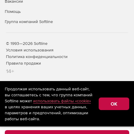
Вакансии
Помощь
Группа компаний Softline
© 1993—2026 Softline
Условия использования
Политика конфиденциальности
Правила продажи
14+
Продолжая использовать данный веб-сайт,
На информационном ресурсе store.softline.ru применяются
вы соглашаетесь с тем, что группа компаний
рекомендательные технологии
(информационные технологии
Softline может
использовать файлы «cookie»
предоставления информации на основе сбора,
OK
в целях хранения ваших учетных данных,
систематизации и анализа сведений, относящихся к
предпочтениям пользователей сети «Интернет»,
параметров и предпочтений, оптимизации
находящихся на территории Российской Федерации)
работы веб-сайта.