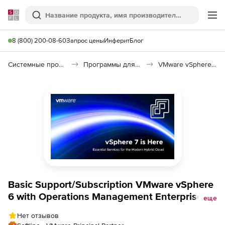
Softline
Поиск
Ме
8 (800) 200-08-60
Запрос цены
Инферит
Блог
Системные программы
Программы для виртуализации
VMware vSphere 7
Basic Support/Subscription VMware vSphere
6 with Operations Management Enterprise
еще
for 1 year, цена за 1 лицензию
Нет отзывов