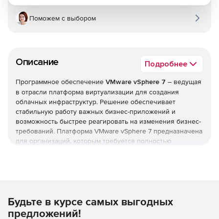
Поможем с выбором
Описание
Подробнее
Программное обеспечение
VMware vSphere 7
– ведущая
в отрасли платформа виртуализации для создания
облачных инфраструктур. Решение обеспечивает
стабильную работу важных бизнес-приложений и
возможность быстрее реагировать на изменения бизнес-
требований. Платформа VMware vSphere 7 предназначена
для организаций, которым требуется полностью
виртуализировать свои ЦОД и предоставлять IT как
услугу. VMware vSphere 7 предоставляет заказчикам
возможности облачных вычислений и обеспечивает
неизменные уровни безопасности, соответствие
нормативным требованиям и полный контроль над
Будьте в курсе самых выгодных
корпоративными активами.
предложений!
VMware vSphere 7 предоставляет IT-отделам возможность