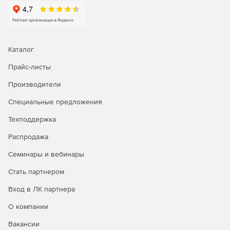
планировщика распределенных ресурсов (DRS),
использующего подход, ориентированный на рабочие
нагрузки, для обеспечения корпоративной
отказоустойчивости. Повышение производительности
приложений в сверхбыстром хранилище благодаря
Каталог
vSphere Persistent Memory.
Прайс-листы
Вычислительные ресурсы
Производители
Виртуализация ресурсов серверов x86 и их объединение
Специальные предложения
в логические пулы, которые можно выделить нескольким
рабочим нагрузкам.
Техподдержка
Распродажа
vSphere ESXi – абстрагирование аппаратных ресурсов
сервера и обеспечение их совместного
Семинары и вебинары
использования виртуальными машинами.
Стать партнером
DRS – приведение вычислительных ресурсов в
Вход в ЛК партнера
соответствие требованиям бизнеса благодаря
автоматической балансировке нагрузки узлов,
О компании
оптимизация энергопотребления благодаря
отключению узлов в периоды низкой нагрузки.
Вакансии