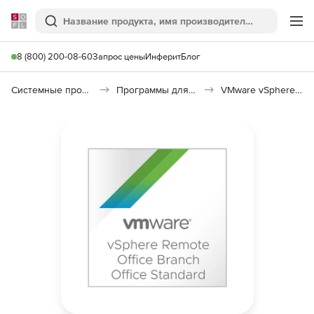
Softline
Поиск
Ме
8 (800) 200-08-60
Запрос цены
Инферит
Блог
Системные программы
Программы для виртуализации
VMware vSphere 7 Remote Office Branch Office Standard (25 VM pack)