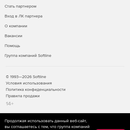
VMware vSphere Replication предоставляет
Стать партнером
возможность использования снимков системы,
сделанных в разные моменты времени, для более
Вход в ЛК партнера
точного восстановления. Каждый экземпляр vCenter
О компании
поддерживает также несколько устройств репликации
для повышения масштабируемости.
Вакансии
VMware vShield Endpoint обеспечивает защиту
Помощь
виртуальных машин и перенос решений по защите от
Группа компаний Softline
вирусов и вредоносного ПО в выделенную систему
без потребности в агентах внутри виртуальных
машин.
© 1993—2026 Softline
Условия использования
Политика конфиденциальности
Правила продажи
14+
Продолжая использовать данный веб-сайт,
На информационном ресурсе store.softline.ru применяются
вы соглашаетесь с тем, что группа компаний
рекомендательные технологии
(информационные технологии