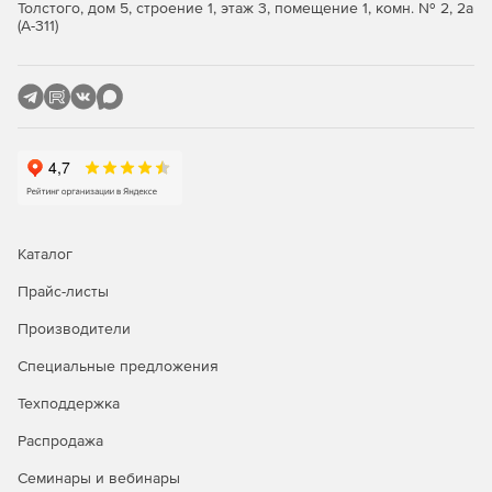
Толстого, дом 5, строение 1, этаж 3, помещение 1, комн. № 2, 2а
компактных резервных копий с помощью
(А-311)
запатентованной технологии исключения
дублирования для блоков переменной длины,
быстрое восстановление данных
и оптимизированные для работы по ГВС средства
репликации при аварийном восстановлении.
Интеграция с vSphere и удобный интерфейс
пользователя обеспечивают удобство и
эффективность резервного копирования в средах
vShere.
Каталог
VMware vSphere Data Protection помогает выполнять
Прайс-листы
резервное копирование и восстановление
Производители
виртуальных машин на диск на уровне образов без
использования агентов, обеспечивает защиту важных
Специальные предложения
бизнес-приложений (например Exchange, SQL Server) с
учетом их потребностей и эффективную репликацию
Техподдержка
резервных копий между несколькими средами с
поддержкой шифрования и оптимизации для
Распродажа
глобальных вычислительных сетей.
Семинары и вебинары