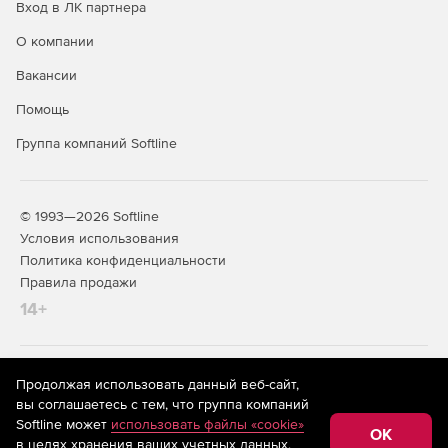
Вход в ЛК партнера
О компании
Вакансии
Помощь
Группа компаний Softline
© 1993—2026 Softline
Условия использования
Политика конфиденциальности
Правила продажи
14+
На информационном ресурсе store.softline.ru применяются
Продолжая использовать данный веб-сайт,
рекомендательные технологии
(информационные технологии
вы соглашаетесь с тем, что группа компаний
предоставления информации на основе сбора,
Softline может
использовать файлы «cookie»
систематизации и анализа сведений, относящихся к
OK
в целях хранения ваших учетных данных,
предпочтениям пользователей сети «Интернет»,