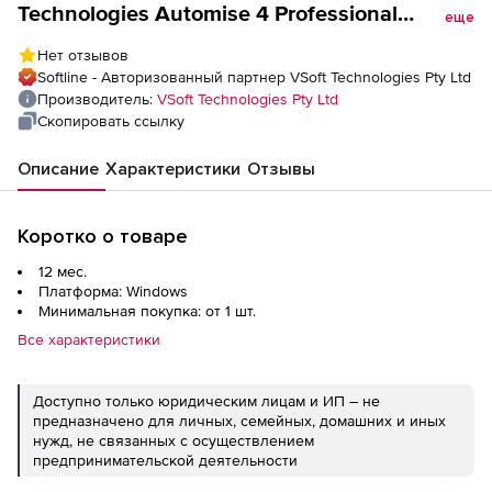
Technologies Automise 4 Professional
еще
(обновление), 5 Professional Floating User
Нет отзывов
from 1/2/3/4 Professional Named User with 1
Softline - Авторизованный партнер VSoft Technologies Pty Ltd
Year Software Assurance
Производитель:
VSoft Technologies Pty Ltd
Скопировать ссылку
Описание
Характеристики
Отзывы
Коротко о товаре
12 мес.
Платформа: Windows
Минимальная покупка: от 1 шт.
Все характеристики
Доступно только юридическим лицам и ИП – не
предназначено для личных, семейных, домашних и иных
нужд, не связанных с осуществлением
предпринимательской деятельности