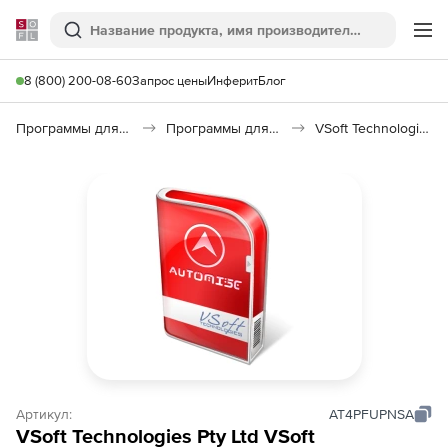
Softline
Поиск
Ме
8 (800) 200-08-60
Запрос цены
Инферит
Блог
Программы для программирования
Программы для разработки ПО
VSoft Technologies Automise
Артикул:
AT4PFUPNSA
VSoft Technologies Pty Ltd VSoft