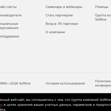
айс-листы
Семинары и вебинары
Помощь
оизводители
Стать партнером
Группа к
Softline
пециальные
Вход в ЛК партнера
редложения
О компании
хподдержка
Политика
Условия использования
1993—2026 Softline
конфиден
ный веб-сайт, вы соглашаетесь с тем, что группа компаний Softlin
яются
рекомендательные технологии
(информационные технологии п
e»
в целях хранения ваших учетных данных, параметров и предпочт
предпочтениям пользователей сети «Интернет», находящихся на те
йта.