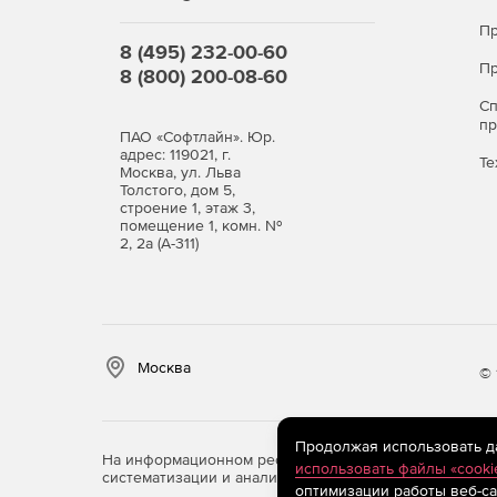
Пр
8 (495) 232-00-60
Пр
8 (800) 200-08-60
С
п
ПАО «Софтлайн». Юр.
адрес: 119021, г.
Те
Москва, ул. Льва
Толстого, дом 5,
строение 1, этаж 3,
помещение 1, комн. №
2, 2а (А-311)
Москва
© 
Продолжая использовать дан
На информационном ресурсе store.softline.ru примен
использовать файлы «cooki
систематизации и анализа сведений, относящихся к 
оптимизации работы веб-са