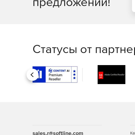
предложений!
Статусы от партн
Назад
sales.r@softline.com
Ка