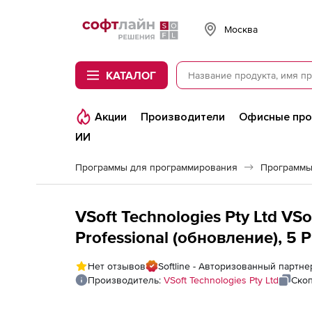
Softline
Москва
КАТАЛОГ
Акции
Производители
Офисные пр
ИИ
Программы для программирования
Программы
VSoft Technologies Pty Ltd VSo
Professional (обновление), 5 Pro
Lite User with 1 Year Software
Нет отзывов
Softline - Авторизованный партнер
Производитель:
VSoft Technologies Pty Ltd
Скоп