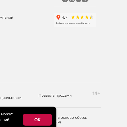
омпаний
14+
Правила продажи
циальности
e может
редоставления информации на основе сбора,
OK
ений,
рритории Российской Федерации)