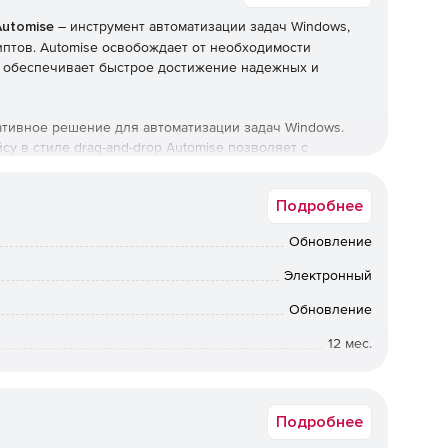
Automise
– инструмент автоматизации задач Windows,
иптов. Automise освобождает от необходимости
и обеспечивает быстрое достижение надежных и
ативное решение для автоматизации задач Windows.
 в стиле drag-and-drop Automise позволяет с
ых рутинных задач. С помощью специальной
ов можно автоматизировать как отдельные задачи, так
Подробнее
о элементов в цепочку последовательных действий.
запуск осуществляется простым щелчком мыши,
Обновление
 по расписанию.
Электронный
длагает встроенный отладчик для диагностики проблем
ов событий, позволяющих анализировать возникающие
Обновление
12 мес.
Windows
Подробнее