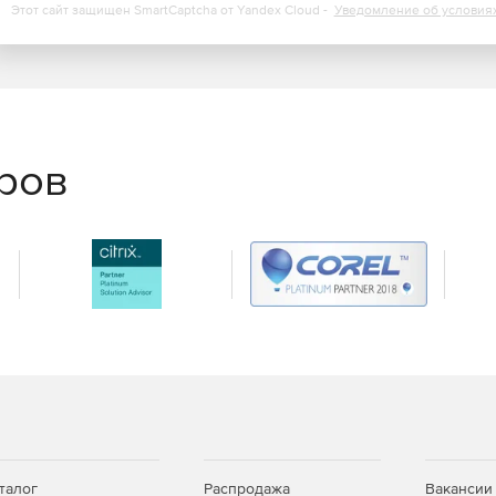
Этот сайт защищен SmartCaptcha от Yandex Cloud -
Уведомление об условия
еров
талог
Распродажа
Вакансии