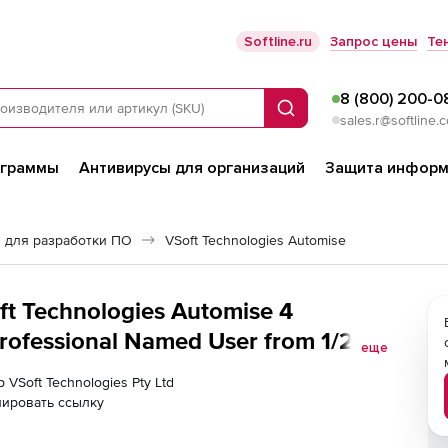
Softline.ru
Запрос цены
Те
8 (800) 200-0
Поиск
sales.r@softline.
ограммы
Антивирусы для организаций
Защита информ
 для разработки ПО
VSoft Technologies Automise
ft Technologies Automise 4
fessional Named User from 1/2/3
еще
 Assurance
 VSoft Technologies Pty Ltd
ировать ссылку