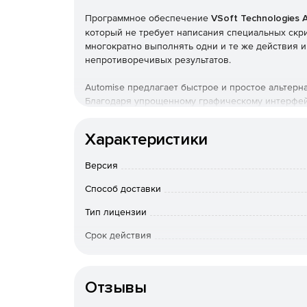
Программное обеспечение
VSoft Technologies 
который не требует написания специальных скр
многократно выполнять одни и те же действия 
непротиворечивых результатов.
Automise предлагает быстрое и простое альтерн
Благодаря упрощенному графическому интерфейсу
легкостью автоматизировать выполнение сложн
библиотеки встроенных операционных компонент
Характеристики
и весь IT-процесс целиком, объединяя нескольк
Таким образом, после завершения проекта его 
Версия
нажатием кнопки клавиатуры или автоматически
Способ доставки
При некорректной работе проекта Automise пре
и расширенные возможности генерации журнал
Тип лицензии
ошибки
Срок действия
Операционная система
Отзывы