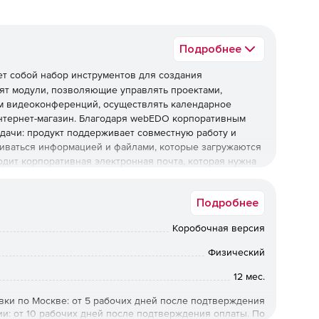
Подробнее
т собой набор инструментов для создания
дят модули, позволяющие управлять проектами,
ом видеоконференций, осуществлять календарное
интернет-магазин. Благодаря webEDO корпоративным
адачи: продукт поддерживает совместную работу и
ниваться информацией и файлами, которые загружаются
дит корпоративная электронная почта, которая нужна
Подробнее
 модули:
Коробочная версия
зволяет организовать полноценное управление
него программного обеспечения. Управление проектами
Физический
роектами.
12 мес.
ля командной или частной работы с почтой. Все
вки по Москве: от 5 рабочих дней после подтверждения
нятся в единой базе данных. Предусматривается
ии: от 10 рабочих дней после подтверждения оплаты. По