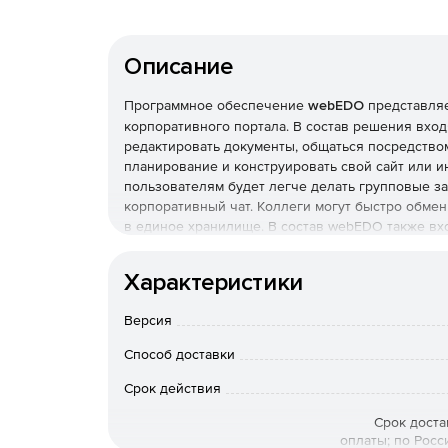
Описание
Программное обеспечение
webEDO
представляе
корпоративного портала. В состав решения вхо
редактировать документы, общаться посредств
планирование и конструировать свой сайт или 
пользователям будет легче делать групповые з
корпоративный чат. Коллеги могут быстро обме
в единое хранилище. В состав webEDO также вхо
для деловой переписки и массовых рассылок.
Характеристики
Комплексное решение webEDO включает такие
Версия
Модуль корпоративного портала «Проекты»
по
проектом онлайн, не прибегая к помощи сторон
Способ доставки
бесплатно возможно только одновременно с 3 п
Срок действия
Модуль «Корпоративная почта»
предназначен д
Срок доста
входящие и исходящие почтовые сообщения хра
оплаты; по Росс