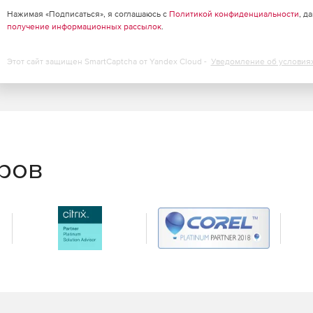
о планирования
позволяет быстро создавать события и
Нажимая «Подписаться», я соглашаюсь с
Политикой конфиденциальности
, д
и.
получение информационных рассылок
.
боту с шаблонами дизайна, виджетами, оформлением
Этот сайт защищен SmartCaptcha от Yandex Cloud -
Уведомление об условия
стью страниц, выводом их в меню и другими
еров