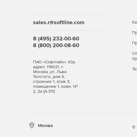
sales.r@softline.com
Ка
Пр
8 (495) 232-00-60
Пр
8 (800) 200-08-60
С
п
ПАО «Софтлайн». Юр.
адрес: 119021, г.
Те
Москва, ул. Льва
Толстого, дом 5,
строение 1, этаж 3,
помещение 1, комн. №
2, 2а (А-311)
Москва
© 