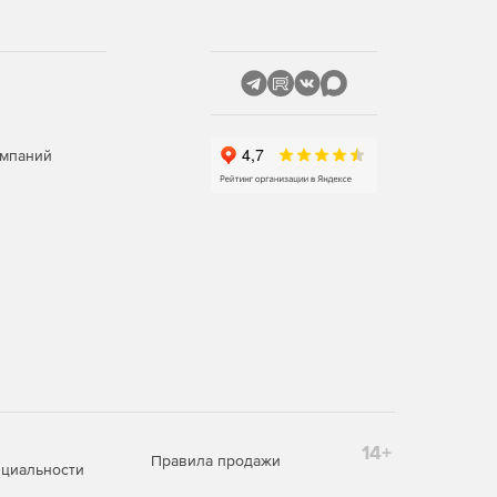
омпаний
14+
Правила продажи
циальности