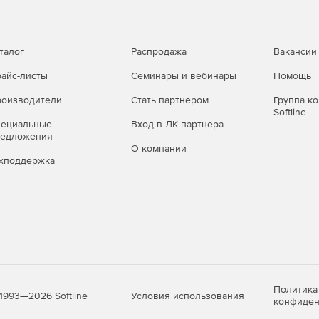
талог
Распродажа
Вакансии
айс-листы
Семинары и вебинары
Помощь
оизводители
Стать партнером
Группа к
Softline
пециальные
Вход в ЛК партнера
редложения
О компании
хподдержка
Политика
Условия использования
1993—2026 Softline
конфиден