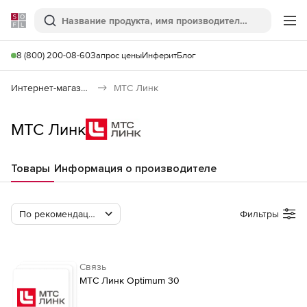
Softline
Поиск
Ме
8 (800) 200-08-60
Запрос цены
Инферит
Блог
Интернет-магазин
МТС Линк
МТС Линк
Товары
Информация о производителе
По рекомендации Softline
Фильтры
Связь
МТС Линк Optimum 30