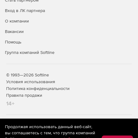
Стать партнером
Вход в ЛК партнера
О компании
Вакансии
Помощь
Группа компаний Softline
© 1993—2026 Softline
Условия использования
Политика конфиденциальности
Правила продажи
14+
На информационном ресурсе store.softline.ru применяются
Продолжая использовать данный веб-сайт,
рекомендательные технологии
(информационные технологии
вы соглашаетесь с тем, что группа компаний
предоставления информации на основе сбора,