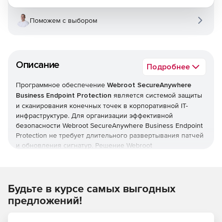
Поможем с выбором
Описание
Подробнее
Программное обеспечение
Webroot SecureAnywhere
Business Endpoint Protection
является системой защиты
и сканирования конечных точек в корпоративной IT-
инфраструктуре. Для организации эффективной
безопасности Webroot SecureAnywhere Business Endpoint
Protection не требует длительного развертывания патчей
и обновления сигнатур. Решение Webroot
SecureAnywhere Business Endpoint Protection адресуется
организациям и лицензируется по количеству рабочих
мест (для государственных, академических и
некоммерческих пользователей предусмотрены скидки).
Будьте в курсе самых выгодных
Характеристики Webroot SecureAnywhere Business
предложений!
Endpoint Protection: