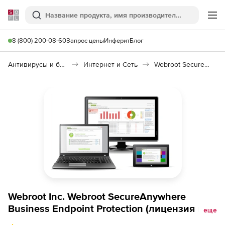
Softline
Поиск
Ме
8 (800) 200-08-60
Запрос цены
Инферит
Блог
Антивирусы и безопасность
Интернет и Сеть
Webroot SecureAnywhere Business Endpoint Protection
Webroot Inc. Webroot SecureAnywhere
Business Endpoint Protection (лицензия на 1
еще
год), Количество конечных точек