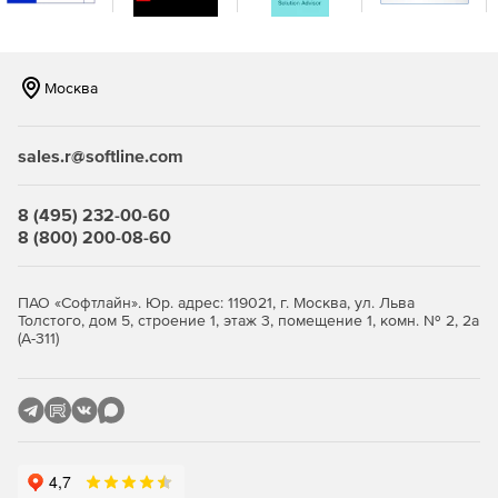
Мгновенный доступ к глобальной техподдержке в
один клик.
Москва
Работа с инструментами оптимизации системы и
повышения продуктивности.
sales.r@softline.com
Развертывание системы защиты за 20 секунд.
Всеобъемлющее сканирование конечных точек в
8 (495) 232-00-60
течение 2 минут и без вмешательства в работу
8 (800) 200-08-60
пользователей.
Поддержка систем Windows, Mac, ноутбуков и
ПАО «Софтлайн». Юр. адрес: 119021, г. Москва, ул. Льва
серверов, включая виртуальные серверы.
Толстого, дом 5, строение 1, этаж 3, помещение 1, комн. № 2, 2а
(А-311)
Использование облачных дата-центров для
мгновенной защиты пользователей от новых угроз.