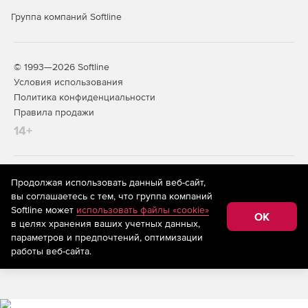
Группа компаний Softline
© 1993—2026 Softline
Условия использования
Политика конфиденциальности
Правила продажи
14+
На информационном ресурсе store.softline.ru применяются
Продолжая использовать данный веб-сайт,
рекомендательные технологии
(информационные технологии
вы соглашаетесь с тем, что группа компаний
предоставления информации на основе сбора,
Softline может
использовать файлы «cookie»
систематизации и анализа сведений, относящихся к
OK
в целях хранения ваших учетных данных,
предпочтениям пользователей сети «Интернет»,
находящихся на территории Российской Федерации)
параметров и предпочтений, оптимизации
работы веб-сайта.