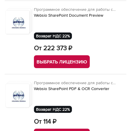
Программное обеспечение для работы с
документами
Websio SharePoint Document Preview
Возврат НДС 22%
От 222 373 ₽
ВЫБРАТЬ ЛИЦЕНЗИЮ
Программное обеспечение для работы с
документами
Websio SharePoint PDF & OCR Converter
Возврат НДС 22%
От 114 ₽