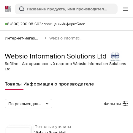
Softline
Поиск
Ме
8 (800) 200-08-60
Запрос цены
Инферит
Блог
Интернет-магазин
Websio Information Solutions Ltd
Websio Information Solutions Ltd
Softline - Авторизованный партнер Websio Information Solutions
Ltd
Товары
Информация о производителе
По рекомендации Softline
Фильтры
Почтовые утилиты
Websio SendMail