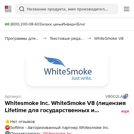
Softline
Поиск
Ме
8 (800) 200-08-60
Запрос цены
Инферит
Блог
Программы для работы с текстом
Текстовые редакторы
WhiteSmoke V8
Артикул:
V8002LA
Whitesmoke Inc. WhiteSmoke V8 (лицензия
Lifetime для государственных и
еще
академических учреждений), 1-4 лицензии
Нет отзывов
Softline - Авторизованный партнер Whitesmoke Inc.
Производитель:
Whitesmoke Inc.