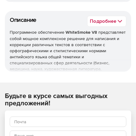
Описание
Подробнее
Программное обеспечение
WhiteSmoke V8
представляет
собой мощное комплексное решение для написания и
коррекции различных текстов в соответствии с
орфографическими и стилистическими нормами
английского языка общей тематики и
специализированных сфер деятельности (бизнес,
медицина, наука, художественная литература,
юриспруденция и пр.). WhiteSmoke V8 предназначен для
проверки грамматики, пунктуации, стилистики,
добавления эпитетов, замены повторяющихся слов
синонимами, а также для перевода иностранных слов.
Будьте в курсе самых выгодных
предложений!