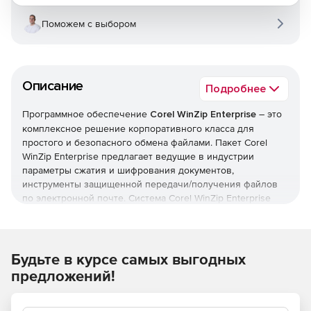
Поможем с выбором
Описание
Подробнее
Программное обеспечение
Corel WinZip Enterprise
– это
комплексное решение корпоративного класса для
простого и безопасного обмена файлами. Пакет Corel
WinZip Enterprise предлагает ведущие в индустрии
параметры сжатия и шифрования документов,
инструменты защищенной передачи/получения файлов
по электронной почте. Система Corel WinZip Enterprise
совместима с SharePoint, Amazon S3 и другими ведущими
сервисами хранения данных в облаке. Корпоративные
элементы управления позволяют администраторам
контролировать общий доступ пользователей и защиту
Будьте в курсе самых выгодных
бизнес-информации.
предложений!
Состав комплекса Corel WinZip Enterprise: