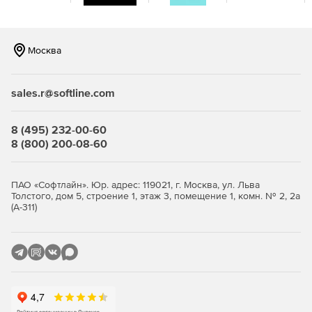
продаются отдельно), позволяющие эффективнее
использовать доступный функционал. Дополнения
содержать одно диалоговое окно, в котором можно
выставлять и применять желаемые настройки для
Москва
архивации, шифрования и общего доступа без
запуска WinZip 22.
sales.r@softline.com
Enterprise Controls – удобные элементы управления,
помогающие IT-администраторам получать доступ к
8 (495) 232-00-60
облачным хранилищам и социальным медиа,
8 (800) 200-08-60
выполнять сертифицированное FIPS 140-2 AES-
шифрование и настраивать протоколы паролей для
дополнительной безопасности.
ПАО «Софтлайн». Юр. адрес: 119021, г. Москва, ул. Льва
Толстого, дом 5, строение 1, этаж 3, помещение 1, комн. № 2, 2а
Руководство по установке и настройке – включает
(А-311)
все сценарии использования и подробную
информацию о том, как внедрять и оптимизировать
WinZip Enterprise, чтобы максимально соответствовать
задачам организации-заказчика.
Командная строка WinZip Command Line – бесплатный
компонент, помогающий IT-администраторам