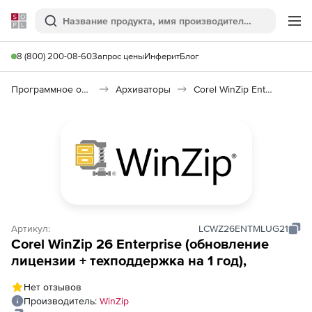
Softline
Поиск
Ме
8 (800) 200-08-60
Запрос цены
Инферит
Блог
Программное обеспечение для работы с файлами и дисками
Архиваторы
Corel WinZip Enterprise
Артикул:
LCWZ26ENTMLUG21
Corel WinZip 26 Enterprise (обновление
лицензии + техподдержка на 1 год),
Нет отзывов
Производитель:
WinZip