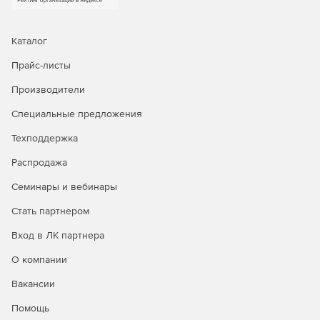
выполнять архивацию и разархивацию файлов при
помощи командной строки или скриптов.
Каталог
Прайс-листы
Производители
Специальные предложения
Техподдержка
Распродажа
Семинары и вебинары
Стать партнером
Вход в ЛК партнера
О компании
Вакансии
Помощь