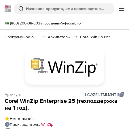
Softline
Поиск
Ме
8 (800) 200-08-60
Запрос цены
Инферит
Блог
Программное обеспечение для работы с файлами и дисками
Архиваторы
Corel WinZip Enterprise
Артикул:
LCWZENTMLMNT11
Corel WinZip Enterprise 25 (техподдержка
на 1 год),
Нет отзывов
Производитель:
WinZip