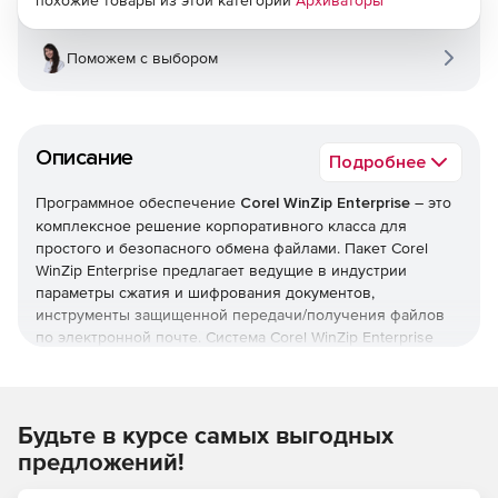
похожие товары из этой категории
Архиваторы
Поможем с выбором
Описание
Подробнее
Программное обеспечение
Corel WinZip Enterprise
– это
комплексное решение корпоративного класса для
простого и безопасного обмена файлами. Пакет Corel
WinZip Enterprise предлагает ведущие в индустрии
параметры сжатия и шифрования документов,
инструменты защищенной передачи/получения файлов
по электронной почте. Система Corel WinZip Enterprise
совместима с SharePoint, Amazon S3 и другими ведущими
сервисами хранения данных в облаке. Корпоративные
элементы управления позволяют администраторам
контролировать общий доступ пользователей и защиту
Будьте в курсе самых выгодных
бизнес-информации.
предложений!
Состав комплекса Corel WinZip Enterprise: