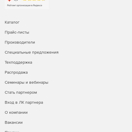
компонент, помогающий IT-администраторам
выполнять архивацию и разархивацию файлов при
помощи командной строки или скриптов.
Каталог
Прайс-листы
Производители
Специальные предложения
Техподдержка
Распродажа
Семинары и вебинары
Стать партнером
Вход в ЛК партнера
О компании
Вакансии