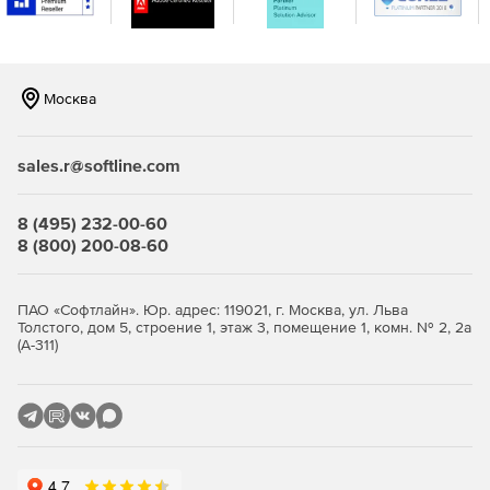
инструменты для Explorer, SharePoint и Photos (обычно
продаются отдельно), позволяющие эффективнее
использовать доступный функционал. Дополнения
содержать одно диалоговое окно, в котором можно
выставлять и применять желаемые настройки для
Москва
архивации, шифрования и общего доступа без
запуска WinZip 22.
sales.r@softline.com
Enterprise Controls – удобные элементы управления,
помогающие IT-администраторам получать доступ к
8 (495) 232-00-60
облачным хранилищам и социальным медиа,
8 (800) 200-08-60
выполнять сертифицированное FIPS 140-2 AES-
шифрование и настраивать протоколы паролей для
дополнительной безопасности.
ПАО «Софтлайн». Юр. адрес: 119021, г. Москва, ул. Льва
Толстого, дом 5, строение 1, этаж 3, помещение 1, комн. № 2, 2а
Руководство по установке и настройке – включает
(А-311)
все сценарии использования и подробную
информацию о том, как внедрять и оптимизировать
WinZip Enterprise, чтобы максимально соответствовать
задачам организации-заказчика.
Командная строка WinZip Command Line – бесплатный