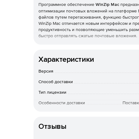
Программное обеспечение
WInZip Mac
предназн
оптимизации почтовых вложений на платформе M
файлов путем перетаскивания, функцию быстро
WinZip Mac отличается новым интерфейсом и п
продуктивность и позволяющие уменьшить разм
быстро отправлять сжатые почтовые вложения.
WinZip Mac обеспечивает сжатие файлов, при э
архивов (Zip, Zipx, RAR, LHA, 7Z), и защищает 
Характеристики
программы можно экономить пространство на ди
письмах и эффективно архивировать свои доку
Версия
использованием алгоритма AES.
Способ доставки
WinZip Mac осуществляет открытие основных архив
файлами между платформами PC и Mac, создает 
Тип лицензии
электронному письму. Решение поддерживает ф
Особенности доставки
Поставк
архива и возможность открытия несколько файло
Артикул
WinZip Mac предоставляет дополнительные во
благодаря возможности шифрования файлов с п
Отзывы
безопасно передавать зашифрованные файлы и 
облегчает навигацию, редактирование и извлеч