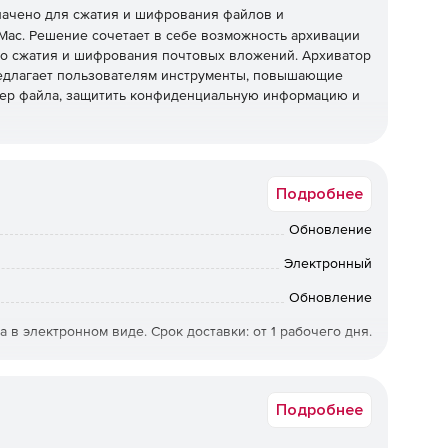
ачено для сжатия и шифрования файлов и
ac. Решение сочетает в себе возможность архивации
го сжатия и шифрования почтовых вложений. Архиватор
редлагает пользователям инструменты, повышающие
ер файла, защитить конфиденциальную информацию и
том поддерживает все распространенные форматы
конфиденциальную информацию. С помощью этой
Подробнее
ске, уменьшать размер вложений в электронных
менты. Наиболее важные данные можно зашифровать с
Обновление
Электронный
ов (Zipx, RAR, LHA, 7Z и т. д.), осуществляет обмен
небольшие Zip-архивы и присоединяет их к
Обновление
ункцию предварительного просмотра содержания
а в электронном виде. Срок доставки: от 1 рабочего дня.
в в пределах архива.
LCWZMAC6ENUGM
зможности защиты конфиденциальной информации
омощью алгоритма AES. Благодаря программе можно
Подробнее
уменьшать размер Zip-файлов. Новый интерфейс
ение файлов из архива. Решение поддерживает