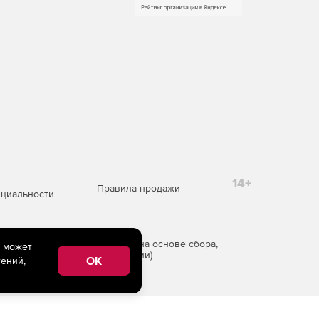
14+
Правила продажи
циальности
редоставления информации на основе сбора,
e может
рритории Российской Федерации)
OK
ений,