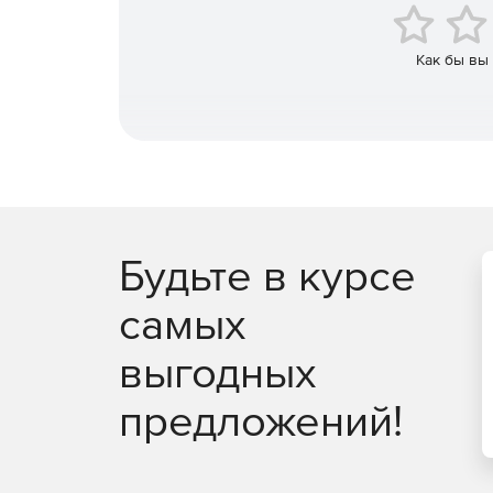
разделение Zip-файлов (создание многотомных ар
настройку параметров конфигурации, которые д
электронной почте непосредственно из окна Wi
Как бы вы
электронной почты.
Будьте в курсе
самых
выгодных
предложений!