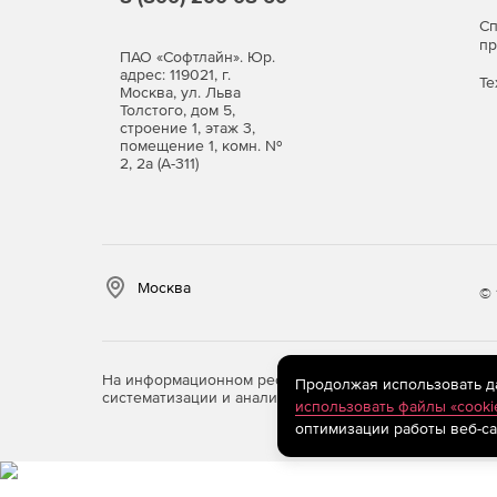
С
п
ПАО «Софтлайн». Юр.
адрес: 119021, г.
Те
Москва, ул. Льва
Толстого, дом 5,
строение 1, этаж 3,
помещение 1, комн. №
2, 2а (А-311)
Москва
© 
На информационном ресурсе store.softline.ru примен
Продолжая использовать дан
систематизации и анализа сведений, относящихся к 
использовать файлы «cooki
оптимизации работы веб-са