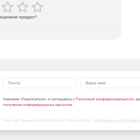
хивов) при сжатии. WinZip Mac Edition обеспечивает
ают возможность послать заархивированные файлы по
nZip, использующего фактически любой адрес
 оценили продукт?
Нажимая «Подписаться», я соглашаюсь с
Политикой конфиденциальности
, д
получение информационных рассылок
.
Этот сайт защищен SmartCaptcha от Yandex Cloud -
Уведомление об условия