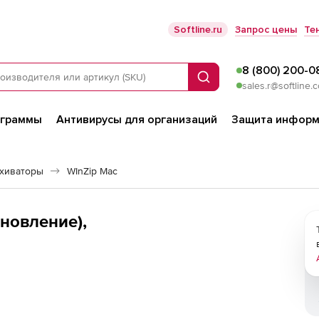
Softline.ru
Запрос цены
Те
8 (800) 200-0
Поиск
sales.r@softline.
ограммы
Антивирусы для организаций
Защита информ
хиваторы
WInZip Mac
бновление),