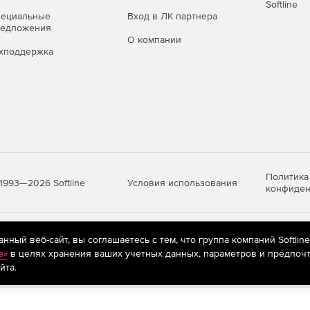
Softline
пециальные
Вход в ЛК партнера
редложения
О компании
хподдержка
Политика
Условия использования
1993—2026 Softline
конфиден
яются
рекомендательные технологии
(информационные технологии п
ный веб-сайт, вы соглашаетесь с тем, что группа компаний Softlin
предпочтениям пользователей сети «Интернет», находящихся на те
e»
в целях хранения ваших учетных данных, параметров и предпочт
йта.