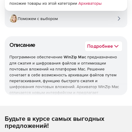
похожие товары из этой категории
Архиваторы
Поможем с выбором
Описание
Подробнее
Программное обеспечение
WInZip Mac
предназначено
для сжатия и шифрования файлов и оптимизации
почтовых вложений на платформе Mac. Решение
сочетает в себе возможность архивации файлов путем
перетаскивания, функцию быстрого сжатия и
шифрования почтовых вложений. Архиватор WinZip Mac
отличается новым интерфейсом и предлагает
пользователям инструменты, повышающие
продуктивность и позволяющие уменьшить размер
файла, защитить конфиденциальную информацию и
быстро отправлять сжатые почтовые вложения.
Будьте в курсе самых выгодных
предложений!
WinZip Mac обеспечивает сжатие файлов, при этом