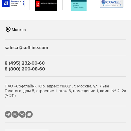
разделение Zip-файлов (создание многотомных архивов)
при сжатии. WinZip Mac Edition обеспечивает настройку
параметров конфигурации, которые дают возможность
послать заархивированные файлы по электронной почте
непосредственно из окна WinZip, использующего
Москва
фактически любой адрес электронной почты.
sales.r@softline.com
8 (495) 232-00-60
8 (800) 200-08-60
ПАО «Софтлайн». Юр. адрес: 119021, г. Москва, ул. Льва
Толстого, дом 5, строение 1, этаж 3, помещение 1, комн. № 2, 2а
(А-311)