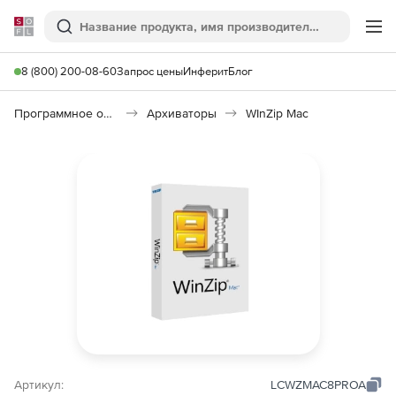
Softline
Поиск
Ме
8 (800) 200-08-60
Запрос цены
Инферит
Блог
Программное обеспечение для работы с файлами и дисками
Архиваторы
WInZip Mac
Артикул:
LCWZMAC8PROA