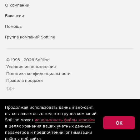
О компании
Вакансии
Помощь
Группа компаний Softline
© 1993—2026 Softline
Условия использования
Политика конфиденциальности
Правила продажи
14+
Продолжая использовать данный веб-сайт,
На информационном ресурсе store.softline.ru применяются
вы соглашаетесь с тем, что группа компаний
рекомендательные технологии
(информационные технологии
Softline может
использовать файлы «cookie»
предоставления информации на основе сбора,
OK
в целях хранения ваших учетных данных,
систематизации и анализа сведений, относящихся к
предпочтениям пользователей сети «Интернет»,
параметров и предпочтений, оптимизации
находящихся на территории Российской Федерации)
работы веб-сайта.