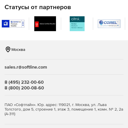
AES. Благодаря программе можно безопасно передавать
Статусы от партнеров
зашифрованные файлы и уменьшать размер Zip-файлов.
Новый интерфейс облегчает навигацию, редактирование
и извлечение файлов из архива. Решение поддерживает
разделение Zip-файлов (создание многотомных архивов)
при сжатии. WinZip Mac Edition обеспечивает настройку
параметров конфигурации, которые дают возможность
послать заархивированные файлы по электронной почте
непосредственно из окна WinZip, использующего
Москва
фактически любой адрес электронной почты.
sales.r@softline.com
8 (495) 232-00-60
8 (800) 200-08-60
ПАО «Софтлайн». Юр. адрес: 119021, г. Москва, ул. Льва
Толстого, дом 5, строение 1, этаж 3, помещение 1, комн. № 2, 2а
(А-311)