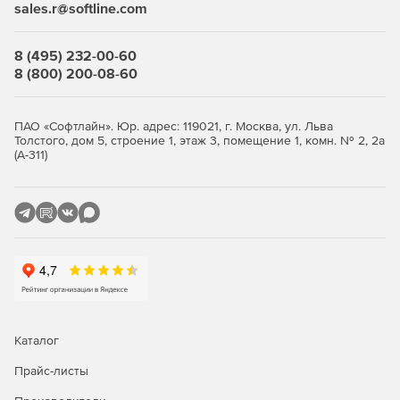
sales.r@softline.com
Специальная панель администрирования для
установки, конфигурирования и мониторинга работы.
8 (495) 232-00-60
8 (800) 200-08-60
Интерфейсы доступа – iSCSI, NFS, FTP, WebDav, Samba,
UPNP, RBD.
ПАО «Софтлайн». Юр. адрес: 119021, г. Москва, ул. Льва
Интеграция системы хранения в сетевую
Толстого, дом 5, строение 1, этаж 3, помещение 1, комн. № 2, 2а
инфраструктуру Active Directory.
(А-311)
Динамическое управление вычислительными
ресурсами систем в зависимости от текущей нагрузки.
Каталог
Прайс-листы