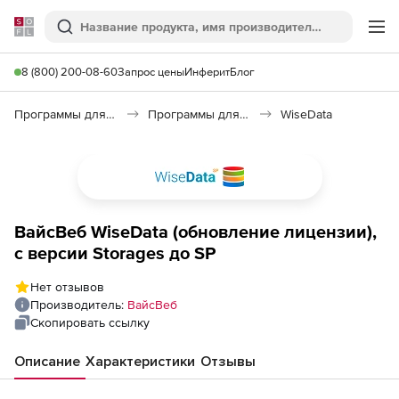
Softline
Поиск
Ме
8 (800) 200-08-60
Запрос цены
Инферит
Блог
Программы для программирования
Программы для работы с базами данных
WiseData
ВайсВеб WiseData (обновление лицензии),
с версии Storages до SP
Нет отзывов
Производитель:
ВайсВеб
Скопировать ссылку
Описание
Характеристики
Отзывы