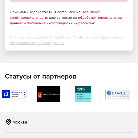
данных (NoSQL).
Нажимая «Подписаться», я соглашаюсь с
Политикой
Массивно параллельная обработка данных (MPP).
конфиденциальности
, даю согласие на
обработку персональных
данных
и
получение информационных рассылок
.
Горизонтальная масштабируемость – тысячи узлов
данных (теоретически без ограничения).
Этот сайт защищен SmartCaptcha от Yandex Cloud -
Уведомление
об условиях обработки данных
Коэффициент масштабируемости при добавлении
новых узлов – до 70%.
Бесшовная интеграция узлов данных в
распределенное хранилище.
Статусы от партнеров
Единая схема представления.
Надежность хранения enterprise класса
обеспечивается за счет хранения нескольких копий
данных на разных узлах. Выход из строя нескольких
узлов не приводит к потере данных, при замене
неисправных узлов осуществляется автоматическая
Москва
ребалансировка данных с других узлов. Объемы
хранения могут достигать десятки и сотни петабайт.