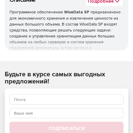
Описание
Подробнее
Программное обеспечение
WiseData SP
предназначено
для экономичного хранения и извлечения ценности из
данных большого объема. В состав WiseData SP входят
средства, позволяющие решать следующие задачи:
создание и управление хранилищем данных больших
объемов на любых серверах и систем хранения
стандартной архитектуры, в том числе и в
распределенной среде; управление базами данных и
оперативный анализ данных ; мониторинг, контроль и
управление системными ресурсами приложений, СУБД и
другими прикладными серверами.
Будьте в курсе самых выгодных
Характеристики WiseData SP:
предложений!
Полная поддержка серверов стандартной
архитектуры.
Совместимость с облачными средами.
Поддержка сред обработки структурированных (SQL)
и неструктурированных
ПОДПИСАТЬСЯ