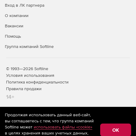
Вход в ЛК партнера
О компании
Вакансии
Помощь
Группа компаний Softline
© 1993—2026 Softline
Условия использования
Политика конфиденциальности
Правила продажи
14+
Продолжая использовать данный веб-сайт,
На информационном ресурсе store.softline.ru применяются
вы соглашаетесь с тем, что группа компаний
рекомендательные технологии
(информационные технологии
Softline может
использовать файлы «cookie»
предоставления информации на основе сбора,
OK
в целях хранения ваших учетных данных,
систематизации и анализа сведений, относящихся к