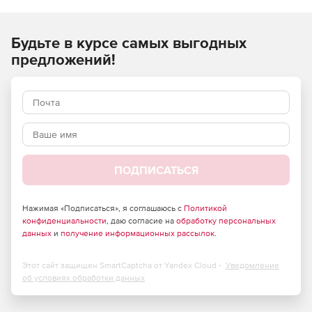
Android, но для каждого из устройств необходимо
загрузить определенную версию приложения
Будьте в курсе самых выгодных
предложений!
ПОДПИСАТЬСЯ
Нажимая «Подписаться», я соглашаюсь с
Политикой
конфиденциальности
, даю согласие на
обработку персональных
данных
и
получение информационных рассылок
.
Этот сайт защищен SmartCaptcha от Yandex Cloud -
Уведомление
об условиях обработки данных