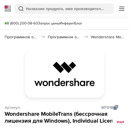
Softline
Поиск
Ме
8 (800) 200-08-60
Запрос цены
Инферит
Блог
Программное обеспечение для работы с файлами и дисками
Программное обеспечение для резервного копирования
Wondershare MobileTrans
Артикул:
MT018
Wondershare MobileTrans (бессрочная
лицензия для Windows), Individual License
еще
Backup &amp; Restore