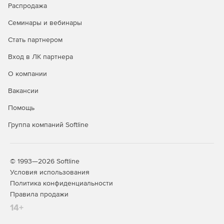
* Компания Meta, владеющая Instagram, Facebook и
Распродажа
WhatsApp, признана экстремистской, ее деятельность на
территории РФ запрещена
Семинары и вебинары
Стать партнером
Вход в ЛК партнера
О компании
Вакансии
Помощь
Группа компаний Softline
© 1993—2026 Softline
Условия использования
Политика конфиденциальности
Правила продажи
14+