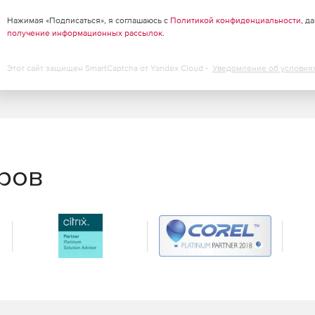
Нажимая «Подписаться», я соглашаюсь с
Политикой конфиденциальности
, д
получение информационных рассылок
.
Этот сайт защищен SmartCaptcha от Yandex Cloud -
Уведомление об условия
еров