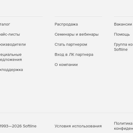
талог
Распродажа
Вакансии
айс-листы
Семинары и вебинары
Помощь
оизводители
Стать партнером
Группа к
Softline
пециальные
Вход в ЛК партнера
редложения
О компании
хподдержка
Политика
Условия использования
1993—2026 Softline
конфиден