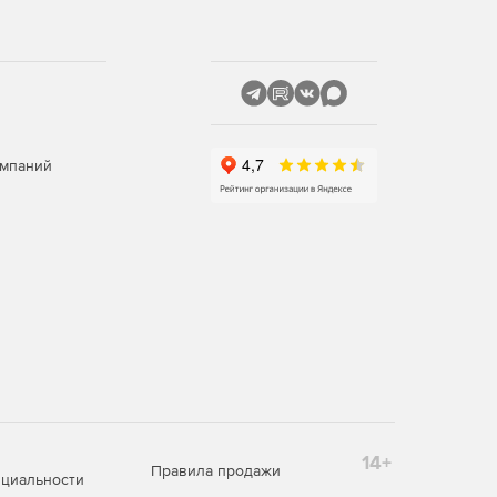
омпаний
14+
Правила продажи
циальности