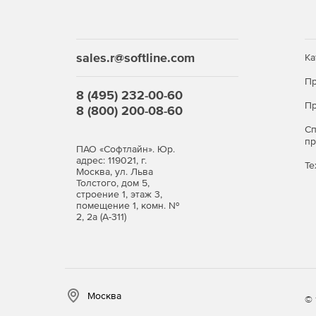
sales.r@softline.com
Ка
Пр
8 (495) 232-00-60
Пр
8 (800) 200-08-60
С
п
ПАО «Софтлайн». Юр.
адрес: 119021, г.
Те
Москва, ул. Льва
Толстого, дом 5,
строение 1, этаж 3,
помещение 1, комн. №
2, 2а (А-311)
Москва
© 