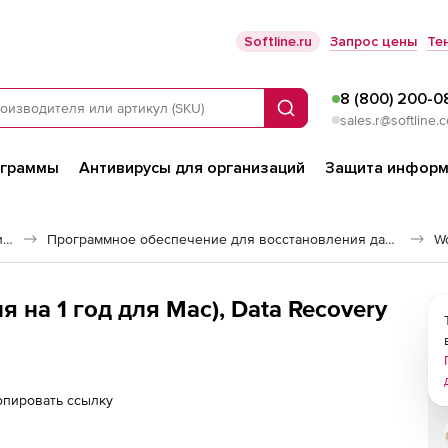
Softline.ru
Запрос цены
Те
8 (800) 200-0
Поиск
sales.r@softline.
ограммы
Антивирусы для организаций
Защита информ
Программное обеспечение для работы с файлами и дисками
Программное обеспечение для восстановления данных
W
я на 1 год для Mac), Data Recovery
опировать ссылку