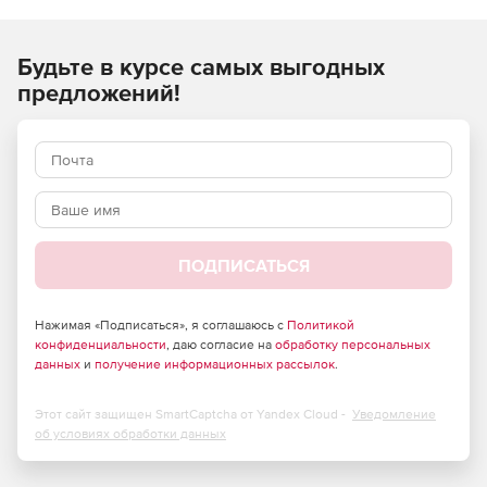
Android, но для каждого из устройств необходимо
загрузить определенную версию приложения
Будьте в курсе самых выгодных
предложений!
ПОДПИСАТЬСЯ
Нажимая «Подписаться», я соглашаюсь с
Политикой
конфиденциальности
, даю согласие на
обработку персональных
данных
и
получение информационных рассылок
.
Этот сайт защищен SmartCaptcha от Yandex Cloud -
Уведомление
об условиях обработки данных