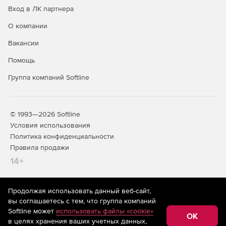
Вход в ЛК партнера
О компании
Вакансии
Помощь
Группа компаний Softline
© 1993—2026 Softline
Условия использования
Политика конфиденциальности
Правила продажи
14+
Продолжая использовать данный веб-сайт,
На информационном ресурсе store.softline.ru применяются
вы соглашаетесь с тем, что группа компаний
рекомендательные технологии
(информационные технологии
Softline может
использовать файлы «cookie»
предоставления информации на основе сбора,
OK
в целях хранения ваших учетных данных,
систематизации и анализа сведений, относящихся к