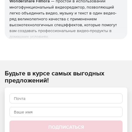
Wondershare Filmora
— простой в использовании
многофункциональный видеоредактор, позволяющий
легко объединить видео, музыку и текст в один ведео-
ряд великолепного качества с применением
высокотехнологичных спецэффектов, которые помогут
вам создавать профессиональные видео-продукты в
домашних условиях.
Утилита работает с любыми типами видео-файлов: это
может быть видео с цифрового фотоаппарата,
видеокамеры, мобильного устройства и даже веб-камеры
вашего ПК.
Будьте в курсе самых выгодных
Можно загружать отредактированное видео напрямую
предложений!
на YouTube, Facebook* и другие ресурсы сети интернет,
воспроизводить видео-файлы на портативных
устройствах, таких как iPhone, IPAD, IPod и т.д. или
записать DVD.
Основные функции и возможности:
Поддержка SD и HD видео, возможность добавлять
ПОДПИСАТЬСЯ
видео с устройств видеозахвата.