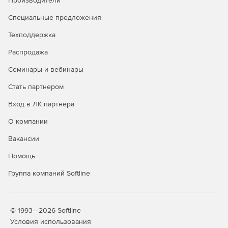
Производители
NTSC, MPEG-2 PAL, MPEG-2 SECAM, DVD-Video NTSC,
DVD-Video PAL, HTML5, DVD-Video SECAM, MP3
Специальные предложения
Техподдержка
HD форматы: TS, TRP, AVI, MP4, MPG, WMV, MOV
Распродажа
DVD: DVD диски, DVD папки, ISO образы файлов
Семинары и вебинары
Поддерживаемые форматы для Mac OS X:
Стать партнером
Исходные:
Вход в ЛК партнера
О компании
Видео форматы: MP4, FLV, AVI, VOB,3GP, ASF, MOV, F4V,
M4V, MPG, TS, TRP, M2TS, MTS, TP, DAT, WMV, MKV, DV,
Вакансии
MOD, TOD, EVO
Помощь
Аудио форматы: AAC, AC3, AIF, AIFF, APE, AU, FLAC,
M4A, MKA, MP2, MP3, OGG, WAV, WMA
Группа компаний Softline
Форматы изображений: BMP, JPG, PNG, GIF, TIF, ICO
© 1993—2026 Softline
Конечные:
Условия использования