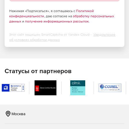
Импорт изображений (поддержка всех популярных
Нажимая «Подписаться», я соглашаюсь с
Политикой
конфиденциальности
форматов изображений).
, даю согласие на
обработку персональных
данных
и
получение информационных рассылок
.
Возможность добавления фоновой музыки
(поддержка всех популярных аудио-форматов).
Этот сайт защищен SmartCaptcha от Yandex Cloud -
Уведомление
об условиях обработки данных
Возможность добавления текста (к услугам
пользователей — огромный выбор стильных
шрифтов).
Возможность оптимизировать видео для
Статусы от партнеров
воспроизведения на портативных устройствах (
iPhone, IPAD, IPod и др.)
Вы сможете сохранять обработанные видео-файлы на
жестком диске, записывать на DVD и создавать ISO-
образы.
Москва
Выгружаться видео в интернет (на YouTube, Facebook*
и другие ресурсы ресурсы сети)