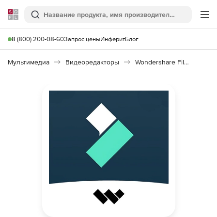
Softline
Поиск
Ме
8 (800) 200-08-60
Запрос цены
Инферит
Блог
Мультимедиа
Видеоредакторы
Wondershare Filmora