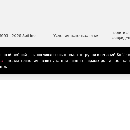
ws 10, 8.1, 8, 7, Vista
-битными операционными системами.
ется 1 ГБ
Политика
Условия использования
1993—2026 Softline
конфиден
для файлов приложений
ный веб-сайт, вы соглашаетесь с тем, что группа компаний Softlin
яются
кта, активации, справки по продукту и получения
рекомендательные технологии
(информационные технологии п
e»
в целях хранения ваших учетных данных, параметров и предпочт
предпочтениям пользователей сети «Интернет», находящихся на те
йта.
 выше или эквивалентным ему
cOS 10.12 или более поздняя версия
ется 1 ГБ
для файлов приложений