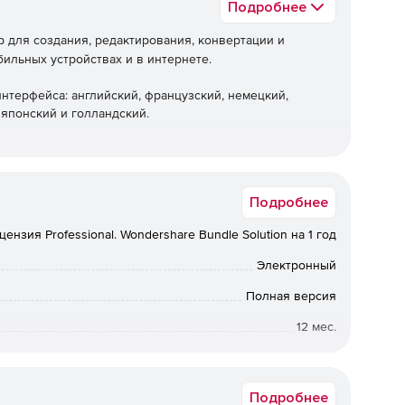
Подробнее
р для создания, редактирования, конвертации и
ильных устройствах и в интернете.
нтерфейса: английский, французский, немецкий,
 японский и голландский.
Подробнее
цензия Professional. Wondershare Bundle Solution на 1 год
ля удобного чтения; переключение между светлым и
Электронный
Полная версия
12 мес.
Коммерческая
ы JPEG, PNG или TIFF); с помощью функции печати.
Подробнее