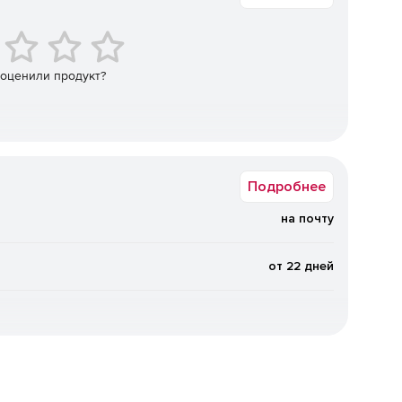
авление текста; добавление и изменение изображений,
тов.
 оценили продукт?
Подробнее
ыделение карандашом, маркером строк или области;
на почту
 фигур (прямоугольник, стрелка, линии, облако и т.д.,
от 22 дней
сортировка, добавление, вращение, перемещение,
аницы PDF из любого места.