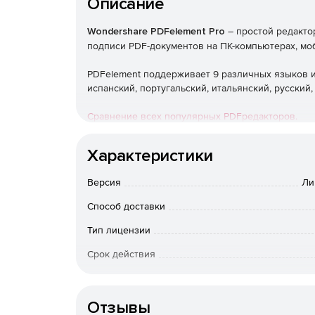
Описание
Wondershare PDFelement Pro
– простой редакто
подписи PDF-документов на ПК-компьютерах, моб
PDFelement поддерживает 9 различных языков и
испанский, португальский, итальянский, русский,
Cравнение всех популярных PDFредакторов.
Функциональные возможности:
Характеристики
Просмотр, чтение и печать.
Версия
Ли
Регулирование размера страницы и макета д
Способ доставки
темным режимами.
Тип лицензии
Создание PDF-документов
Срок действия
Тип организации
Из любого файла Office4; со сканера (формат
Отзывы