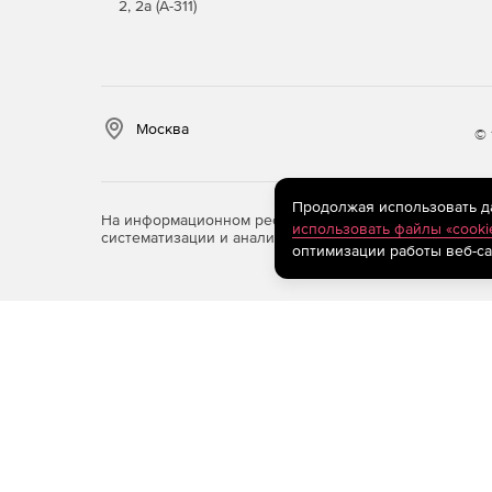
2, 2а (А-311)
Поддерживаемые операционные системы – Windo
Совместимость как с 32-битными, так и с 64
512 МБ оперативной памяти (RAM), рекоменду
Москва
© 
1,5 ГБ свободного места на жестком диске 
Продолжая использовать дан
На информационном ресурсе store.softline.ru примен
Веб-доступ необходим для регистрации проду
использовать файлы «cooki
систематизации и анализа сведений, относящихся к 
живых обновлений для программы.
оптимизации работы веб-са
Wondershare PDFelement для Mac
Компьютер с процессором Intel® Pentium® 4,
Поддерживаемые операционные системы – ma
512 МБ оперативной памяти (RAM), рекоменду
1,5 ГБ свободного места на жестком диске 