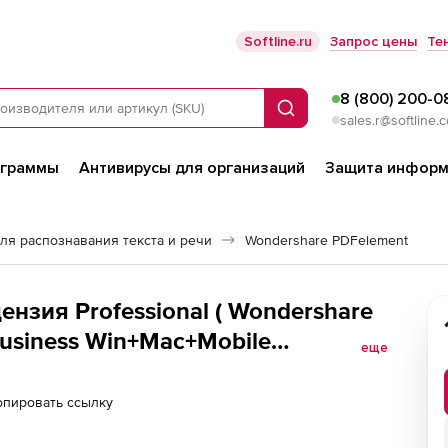
Softline.ru
Запрос цены
Те
8 (800) 200-0
Поиск
sales.r@softline.
ограммы
Антивирусы для организаций
Защита информ
ля распознавания текста и речи
Wondershare PDFelement
нзия Professional ( Wondershare
 Business Win+Mac+Mobile
еще
опировать ссылку