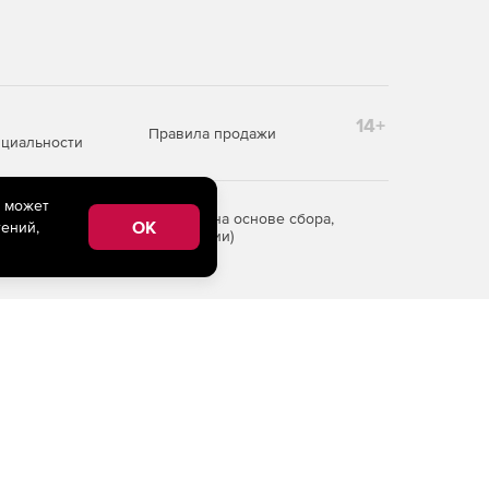
14+
Правила продажи
циальности
e может
редоставления информации на основе сбора,
OK
ений,
рритории Российской Федерации)