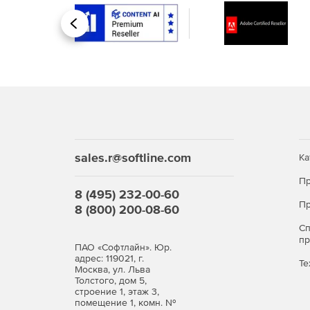
Назад
sales.r@softline.com
Ка
Пр
8 (495) 232-00-60
Пр
8 (800) 200-08-60
С
Системные требования:
п
ПАО «Софтлайн». Юр.
адрес: 119021, г.
Те
Wondershare PDFelement для Windows
Москва, ул. Льва
Толстого, дом 5,
строение 1, этаж 3,
Компьютер с процессором Intel® Pentium® 4,
помещение 1, комн. №