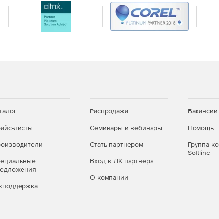
талог
Распродажа
Вакансии
айс-листы
Семинары и вебинары
Помощь
оизводители
Стать партнером
Группа к
Softline
пециальные
Вход в ЛК партнера
редложения
О компании
хподдержка
 выше или эквивалентным ему