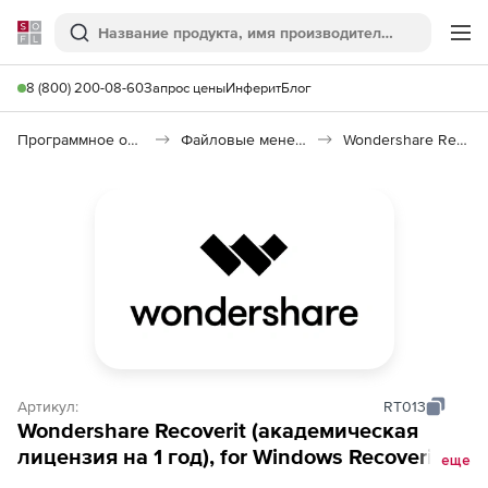
Softline
Поиск
Ме
8 (800) 200-08-60
Запрос цены
Инферит
Блог
Программное обеспечение для работы с файлами и дисками
Файловые менеджеры
Wondershare Recoverit
Артикул:
RT013
Wondershare Recoverit (академическая
лицензия на 1 год), for Windows Recoverit
еще
Premium (1 PC)