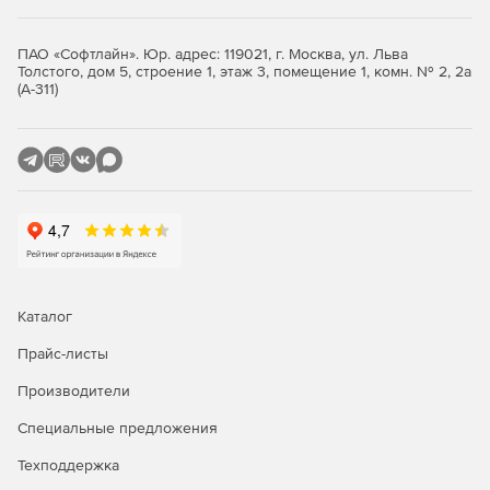
Восстановление видео разных форматов всех
популярных производителей фотоаппаратов.
ПАО «Софтлайн». Юр. адрес: 119021, г. Москва, ул. Льва
Возвращение неограниченного количества
Толстого, дом 5, строение 1, этаж 3, помещение 1, комн. № 2, 2а
(А-311)
видеофайлов без каких-либо повреждений.
Восстановление поврежденного видео
Recoverit Premium поможет восстановить поврежденные
и обрезанные видео. Пользователям доступно два
режима восстановления – быстрое и расширенное
восстановление с поддержкой различных задач и
улучшенным качеством.
Восстановление системы после сбоя компьютера
Каталог
Прайс-листы
Инструмент восстановления данных Recoverit поможет
получить доступ к данным сломанного компьютера с
Производители
созданием загрузочного USB-накопителя
Специальные предложения
Техподдержка