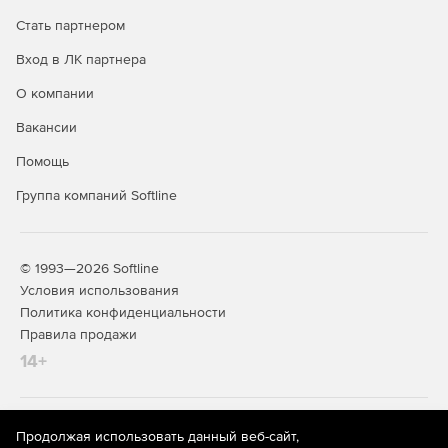
Стать партнером
Вход в ЛК партнера
О компании
Вакансии
Помощь
Группа компаний Softline
© 1993—2026 Softline
Условия использования
Политика конфиденциальности
Правила продажи
14+
На информационном ресурсе store.softline.ru применяются
Продолжая использовать данный веб-сайт,