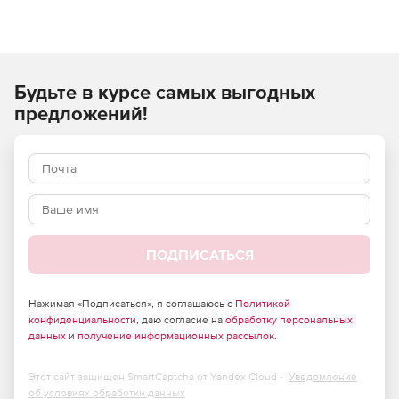
Wondershare Virbo используется для улучшения
коммуникации с клиентами, повышения эффективности
цифрового маркетинга, оптимизации обучения
сотрудников и привлечения внимания к социальным
Будьте в курсе самых выгодных
сетям.
предложений!
ПОДПИСАТЬСЯ
Нажимая «Подписаться», я соглашаюсь с
Политикой
конфиденциальности
, даю согласие на
обработку персональных
данных
и
получение информационных рассылок
.
Этот сайт защищен SmartCaptcha от Yandex Cloud -
Уведомление
об условиях обработки данных