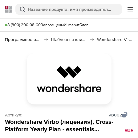
Softline
Поиск
Ме
8 (800) 200-08-60
Запрос цены
Инферит
Блог
Программное обеспечение для графики и дизайна
Шаблоны и клипарты
Wondershare Virbo
Артикул:
VB002
Wondershare Virbo (лицензия), Cross-
Platform Yearly Plan - essentials
еще
(Win+iOS+Android+Online)