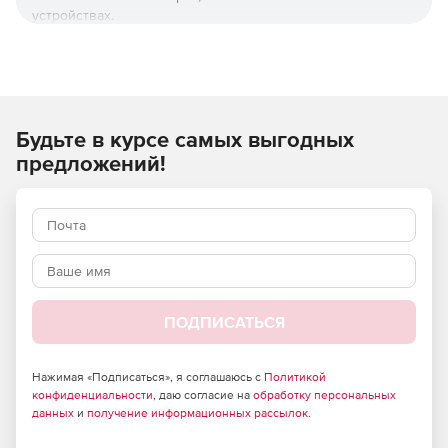
устройствах.
Wondershare Virbo используется для улучшения
коммуникации с клиентами, повышения эффективности
цифрового маркетинга, оптимизации обучения
сотрудников и привлечения внимания к социальным
Будьте в курсе самых выгодных
сетям.
предложений!
ПОДПИСАТЬСЯ
Нажимая «Подписаться», я соглашаюсь с
Политикой
конфиденциальности
, даю согласие на
обработку персональных
данных
и
получение информационных рассылок
.