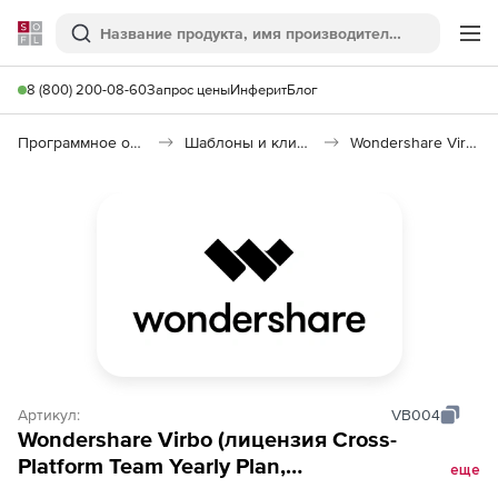
Softline
Поиск
Ме
8 (800) 200-08-60
Запрос цены
Инферит
Блог
Программное обеспечение для графики и дизайна
Шаблоны и клипарты
Wondershare Virbo
Артикул:
VB004
Wondershare Virbo (лицензия Cross-
Platform Team Yearly Plan,
еще
Win+iOS+Android+Online 3 Users), 1000