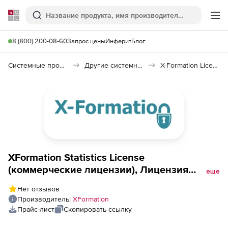
Softline
Поиск
Ме
8 (800) 200-08-60
Запрос цены
Инферит
Блог
Системные программы
Другие системные утилиты
X-Formation License Statistics
XFormation Statistics License
(коммерческие лицензии), Лицензия
еще
GETTING STARTED
Нет отзывов
Производитель:
XFormation
Прайс-лист
Скопировать ссылку