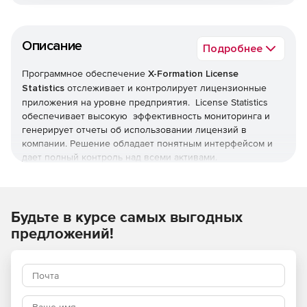
Описание
Подробнее
Программное обеспечение
X-Formation License
Statistics
отслеживает и контролирует лицензионные
приложения на уровне предприятия. License Statistics
обеспечивает высокую эффективность мониторинга и
генерирует отчеты об использовании лицензий в
компании. Решение обладает понятным интерфейсом и
дает полный контроль над всеми активами.
License Statistics позволяет отслеживать и создавать
отчеты об использовании лицензионного программного
обеспечения в режиме реального времени. Решение
Будьте в курсе самых выгодных
поддерживает инструменты мониторинга лицензий LM-X,
предложений!
FLEXlm, FlexNet, IBM LUM, Sentinel RMS, Reprise License
Manager (RLM) и т. д., а также применяет графики и
диаграммы, что дает пользователю четкое
представление об использовании лицензий и помогает
принимать более взвешенные решения о