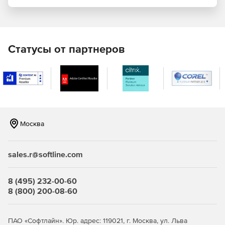
Матрицы
Матрица отображает ряд комплексных факторов и
ситуаций в виде столбцов и строк, таким образом
Статусы от партнеров
обеспечивая глубокий сравнительный анализ для
управления проектом, стратегического принятия
решений и других важных действий. Матрицы помогают
пользователям легко представлять информацию в форме
таблицы и в то же время включать несколько тем в
каждую ячейку. При этом матрица может легко
конвертироваться в интеллект-карту и наоборот.
Москва
Публикация в локальной сети
sales.r@softline.com
Данная функция помогает быстро и легко отправлять
файлы XMind на другие компьютеры, подключенные к
корпоративной сети. Для передачи нужных файлов,
8 (495) 232-00-60
достаточно просто перетащить их в соответствующую
8 (800) 200-08-60
папку. Опубликованные файлы автоматически
обновляются при внесении в них каких-либо изменений.
ПАО «Софтлайн». Юр. адрес: 119021, г. Москва, ул. Льва