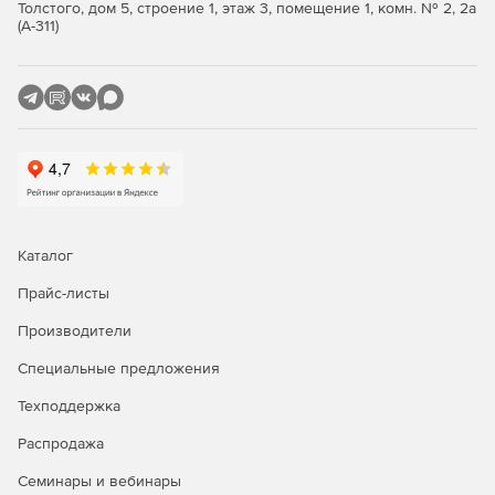
Диаграммы Ганта
Толстого, дом 5, строение 1, этаж 3, помещение 1, комн. № 2, 2а
(А-311)
Диаграмма Ганта показывает время начала, время
окончания и прогресс каждой задачи. Каждая задача
имеет свою древовидную структура, а структура в свою
очередь и является интеллект-картой. Задачи
автоматически синхронизируются.
Поддержка Office/PDF
Готовые интеллект-карты можно экспортировать в
различные универсальные форматы: Image, Word, PPT,
Каталог
Excel, PDF, Text, RTF, SVG, CSV, HTML, Freemind, Mindjet
Прайс-листы
MindManager Map. Поддерживается импорт данных из
файлов Word, Freemind, Mindjet MindManager Map.
Производители
Редакции XMind:
Специальные предложения
XMind Plus
– все виды диаграмм, инструментарий
Техподдержка
создания интеллект-карт Mind Toolbox, публикация в
Распродажа
локальной сети, публикация в Интернете, экспорт в
PDF/Word/PPT/Excel/SVG и набор творческих
Семинары и вебинары
инструментов Creative Toolbox.