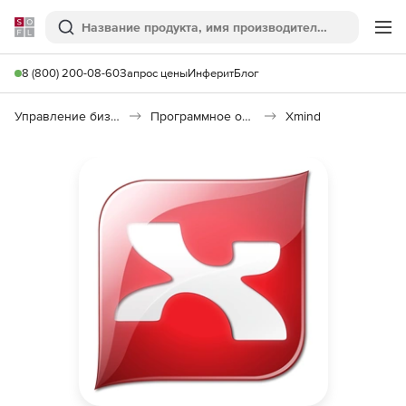
Softline
Поиск
Ме
8 (800) 200-08-60
Запрос цены
Инферит
Блог
Управление бизнесом, CRM/ERP
Программное обеспечение для ведения дел
Xmind