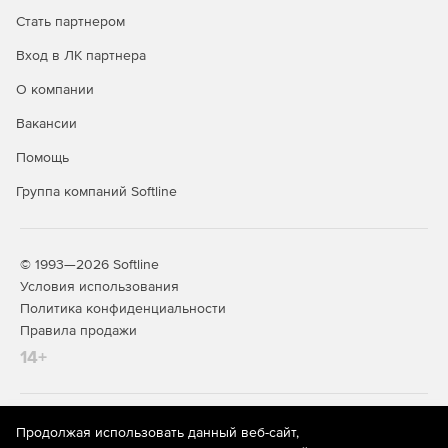
XMind Pro
– дополнительно включает в себя режим
Стать партнером
мозгового штурма, режим презентации, диаграммы
Вход в ЛК партнера
Ганта и бизнес-инструментарий Business Toolbox.
Программа может приобретаться по подписке.
О компании
Вакансии
Помощь
Группа компаний Softline
© 1993—2026 Softline
Условия использования
Политика конфиденциальности
Правила продажи
14+
На информационном ресурсе store.softline.ru применяются
Продолжая использовать данный веб-сайт,
рекомендательные технологии
(информационные технологии