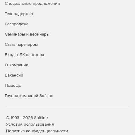
контактами и часами работы.
Специальные предложения
Техподдержка
Технические особенности
Распродажа
Платформы и минимальные требования: поддержка
iOS (от 13 версии), Android (API 26 / Android 8.0 «Oreo»
Семинары и вебинары
и выше), Flutter (через официальные пакеты).
Стать партнером
Формат интеграции: подключение библиотек в проект
Вход в ЛК партнера
(Maven Central для Android, CocoaPods для iOS, pub
для Flutter), инициализация SDK с передачей
О компании
API‑ключа, добавление компонента MapView в
интерфейс.
Вакансии
Помощь
Управление жизненным циклом: обязательное
использование методов onStart() и onStop() для
Группа компаний Softline
корректной работы рендера и экономии ресурсов –
если их не вызывать, карта может некорректно
отображаться или потреблять лишнюю энергию.
© 1993—2026 Softline
Параметры и структура данных: работа с
Условия использования
координатами, полигонами, полилиниями, метками;
Политика конфиденциальности