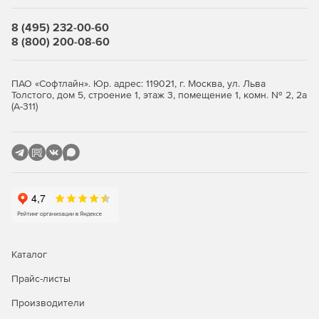
внутри ТЦ и вокзалов, 3D‑визуализация
достопримечательностей, подбор ближайших
8 (495) 232-00-60
объектов по фильтрам.
8 (800) 200-08-60
Логистика и выездные службы: визуализация
автопарка и заказов на карте, распределение задач
ПАО «Софтлайн». Юр. адрес: 119021, г. Москва, ул. Льва
по исполнителям, контроль геозон, анализ
Толстого, дом 5, строение 1, этаж 3, помещение 1, комн. № 2, 2а
(А-311)
эффективности маршрутов.
Недвижимость и строительство: показ объектов на
карте с фильтрами по району, инфраструктуре и цене,
визуализация доступности школ, ТЦ, остановок,
расчет транспортной доступности.
Корпоративные и B2B‑приложения: карта филиалов и
офисов, навигация по кампусу или складу, поиск
переговорных комнат, визуализация заявок и
выездов специалистов.
Каталог
Прайс-листы
Справочники и агрегаторы: быстрый поиск
организаций рядом с пользователем, автозаполнение
Производители
при вводе адреса, отображение карточек объектов с