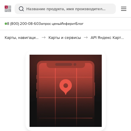
Softline
Поиск
Ме
8 (800) 200-08-60
Запрос цены
Инферит
Блог
Карты, навигация, путешествия
Карты и сервисы
API Яндекс Карт MapKit SDK