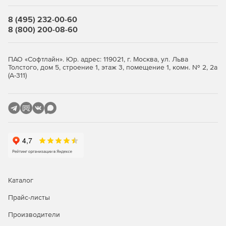
особенности (например, «есть веранда», «принимают
карты»), а также идентификаторы для связи с другими
8 (495) 232-00-60
сервисами экосистемы Яндекс Карт.
8 (800) 200-08-60
Автодополнение (подсказки): для полей ввода в
интерфейсах можно использовать режим подсказок,
ПАО «Софтлайн». Юр. адрес: 119021, г. Москва, ул. Льва
который возвращает короткие варианты названий и
Толстого, дом 5, строение 1, этаж 3, помещение 1, комн. № 2, 2а
адресов по мере набора текста – это снижает
(А-311)
количество ошибок и ускоряет поиск.
Поддержка цепочек запросов: удобно комбинировать
поиск по тексту, фильтрацию по категориям и
сортировку по расстоянию для сложных сценариев
(например, «ближайшие аптеки с рецептурным
отделом»).
Сценарии применения API Яндекс Карт «Поиск по
организациям»
Каталог
Прайс-листы
Сервисы доставки и агрегаторы: подбор ближайших
ресторанов, магазинов, аптек с учетом фильтров
Производители
(«открыто сейчас», «есть самовывоз»), отображение