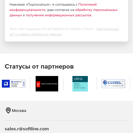
красоты») и уточнять по признакам («с доставкой», «24
Нажимая «Подписаться», я соглашаюсь с
Политикой
конфиденциальности
часа», «есть Wi‑Fi», «доступ для маломобильных»).
, даю согласие на
обработку персональных
данных
и
получение информационных рассылок
.
Географическая привязка и радиус: поиск в заданной
точке с указанием радиуса (например, «все пиццерии
Этот сайт защищен SmartCaptcha от Yandex Cloud -
Уведомление
в радиусе 3 км от центра города») либо в пределах
об условиях обработки данных
полигона или административной границы.
Сортировка и ранжирование: результаты можно
сортировать по релевантности, расстоянию, рейтингу,
количеству отзывов или времени работы;
Статусы от партнеров
ранжирование учитывает популярность, актуальность
данных и поведение пользователей.
Пагинация и лимиты выдачи: API поддерживает
постраничную выдачу и ограничение числа
результатов в одном запросе – это удобно для
интерфейсов с бесконечным скроллом или списками.
Москва
Расширенные данные об объектах: в ответе –
координаты, адрес, название, телефон, сайт, часы
sales.r@softline.com
работы, рейтинг, количество отзывов, фотографии,