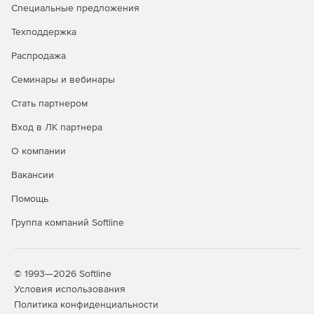
точек на карте и передача данных в логистические
Специальные предложения
модули.
Техподдержка
Навигационные приложения и карты: поиск точек
Распродажа
интереса по маршруту, рекомендации «по пути»,
построение списков объектов для посещения,
Семинары и вебинары
подсказки при вводе адреса.
Стать партнером
CRM и выездные службы: проверка наличия офисов/
Вход в ЛК партнера
филиалов в городе клиента, подбор ближайшей точки
обслуживания, актуализация базы адресов партнеров
О компании
и подрядчиков.
Вакансии
Недвижимость и аренда: поиск инфраструктуры рядом
Помощь
с объектом (школы, детские сады, ТЦ, фитнес‑клубы)
для карточек объявлений и отчетов для клиентов.
Группа компаний Softline
Маркетинг и геоаналитика: сбор данных по точкам
конкурентов в районе, оценка плотности объектов по
категориям, сегментация аудитории по доступности
© 1993—2026 Softline
сервисов.
Условия использования
Политика конфиденциальности
Мобильные приложения и чат‑боты: быстрый поиск