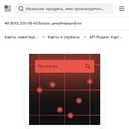
Softline
Поиск
Ме
8 (800) 200-08-60
Запрос цены
Инферит
Блог
Карты, навигация, путешествия
Карты и сервисы
API Яндекс Карт API Поиска по организациям