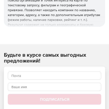
поиска организаций и точек интереса на карте по
текстовому запросу, фильтрам и географической
привязке. Позволяет находить компании по названию,
категории, адресу, а также по дополнительным атрибутам
(режим работы, наличие парковки, рейтинг и т. п.).
Результат содержит не только координаты и базовую
информацию, но и расширенные данные об объекте – от
телефона и сайта до отзывов и фотографий. Сервис
подходит для интеграции в CRM, маркетплейсы,
навигационные и рекомендательные сервисы,
приложения для бронирования и доставки.
Будьте в курсе самых выгодных
предложений!
Основные возможности
Текстовый поиск с нечетким соответствием: система
находит организации даже при опечатках, вариациях
написания, синонимах и на разных языках. Например,
запрос «кофе» найдет и «кофейню».
ПОДПИСАТЬСЯ
Фильтрация по категориям и атрибутам: можно искать
строго по рубрикам («аптеки», «автосервисы», «салоны