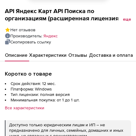
API Яндекс Карт API Поиска по
организациям (расширенная лицензия на 1
еще
год), Максимальное количество запросов в
Нет отзывов
сутки до 100000
Производитель:
Яндекс
Скопировать ссылку
Описание
Характеристики
Отзывы
Доставка и оплата
Коротко о товаре
Срок действия: 12 мес.
Платформа: Windows
Тип лицензии: полная версия
Минимальная покупка: от 1 до 1 шт.
Все характеристики
Доступно только юридическим лицам и ИП – не
предназначено для личных, семейных, домашних и иных
нужд, не связанных с осуществлением