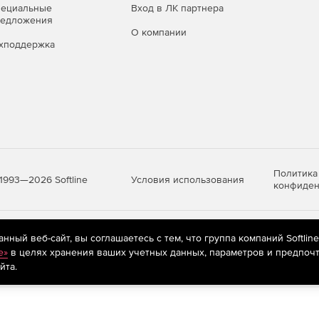
пециальные
Вход в ЛК партнера
редложения
О компании
хподдержка
Политика
Условия использования
1993—2026 Softline
конфиден
яются
рекомендательные технологии
(информационные технологии п
ный веб-сайт, вы соглашаетесь с тем, что группа компаний Softlin
предпочтениям пользователей сети «Интернет», находящихся на те
e»
в целях хранения ваших учетных данных, параметров и предпочт
йта.