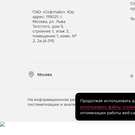
С
п
ПАО «Софтлайн». Юр.
адрес: 119021, г.
Те
Москва, ул. Льва
Толстого, дом 5,
строение 1, этаж 3,
помещение 1, комн. №
2, 2а (А-311)
Москва
© 
На информационном ресурсе store.softline.ru примен
Продолжая использовать дан
систематизации и анализа сведений, относящихся к 
использовать файлы «cooki
оптимизации работы веб-са