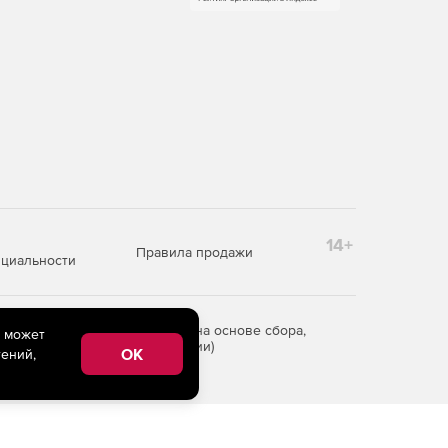
14+
Правила продажи
циальности
редоставления информации на основе сбора,
e может
рритории Российской Федерации)
OK
ений,