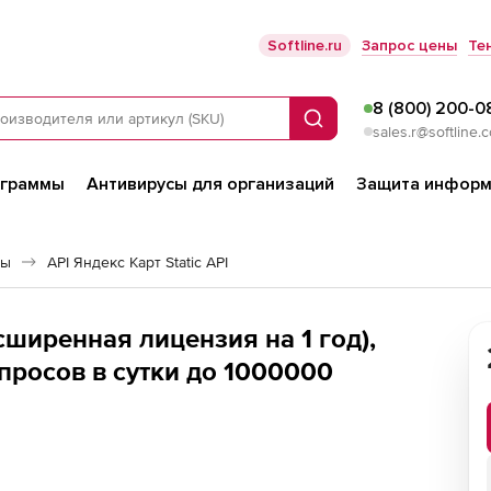
Softline.ru
Запрос цены
Те
8 (800) 200-0
Поиск
sales.r@softline.
ограммы
Антивирусы для организаций
Защита информ
сы
API Яндекс Карт Static API
асширенная лицензия на 1 год),
просов в сутки до 1000000