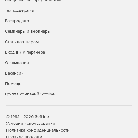
Техподдержка
Создание заметок, которые хранятся в облаке и
сохранятся, даже если с устройством владельца что-то
Распродажа
случится.
Семинары и вебинары
Стать партнером
Вход в ЛК партнера
О компании
Вакансии
Помощь
Группа компаний Softline
© 1993—2026 Softline
Условия использования
Политика конфиденциальности
Правила продажи