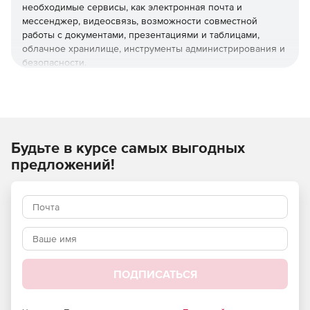
необходимые сервисы, как электронная почта и
мессенджер, видеосвязь, возможности совместной
работы с документами, презентациями и таблицами,
облачное хранилище, инструменты администрирования и
безопасности.
При необходимости Softline помогает организовать
процесс миграции в Яндекс 360 для бизнеса, настроить и
освоить принципы работы в системе.
В Яндекс 360 для бизнеса
Будьте в курсе самых выгодных
предложений!
входят:
Почта
Корпоративная электронная почта Яндекса
предоставляет доступ к неограниченному количеству
почтовых ящиков и адресной книге, общей для всех
специалистов компании. Почтовый сервис включает
ПОДПИСАТЬСЯ
встроенный спам-фильтр, защиту от взлома и
автоматическую проверку на вирусы.