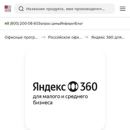
Softline
Поиск
Ме
8 (800) 200-08-60
Запрос цены
Инферит
Блог
Офисные программы
Российское офисное ПО (Импортозамещение)
Яндекс 360 для бизнеса. Тариф Основной