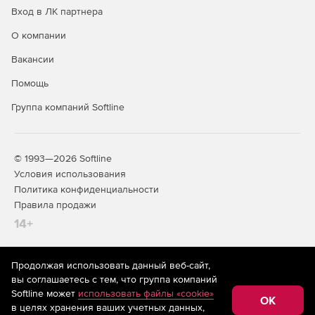
Вход в ЛК партнера
О компании
Вакансии
Помощь
Группа компаний Softline
© 1993—2026 Softline
Условия использования
Политика конфиденциальности
Правила продажи
14+
Продолжая использовать данный веб-сайт,
На информационном ресурсе store.softline.ru применяются
вы соглашаетесь с тем, что группа компаний
рекомендательные технологии
(информационные технологии
Softline может
использовать файлы «cookie»
предоставления информации на основе сбора,
OK
в целях хранения ваших учетных данных,
систематизации и анализа сведений, относящихся к