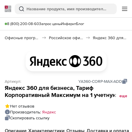
Softline
Поиск
Ме
8 (800) 200-08-60
Запрос цены
Инферит
Блог
Офисные программы
Российское офисное ПО (Импортозамещение)
Яндекс 360 для бизнеса
Артикул:
YA360-CORP-MAX-ADD
Яндекс 360 для бизнеса, Тариф
Корпоративный Максимум на 1 учетную
еще
запись (продление подписки, дозакуп
Нет отзывов
сервисов до конца действующей
Производитель:
Яндекс
подписки), на 1 месяц до конца
Скопировать ссылку
действующей подписки
Описание
Характеристики
Отзывы
Доставка и оплата