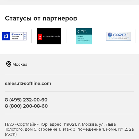
Включает отправку персональных сообщений и чаты,
функционал аудио- и видеосвязи, вызовы на мобильные
устройства, отправка голосовых сообщений с
Статусы от партнеров
автоматическим распознаванием текста, а также
информационные и новостные каналы.
Документы
Создание, редактирование и просмотр документов, а
также презентаций и таблиц. Позволяет работать с
Москва
файлами в форматах DOCX, PPTX, XLSX. Поддерживает
функционал совместной работы.
sales.r@softline.com
Диск
Сервис предоставляет облачное хранилище файлов
8 (495) 232-00-60
объемом до 3ТБ. Без рекламы. Позволяет загружать
8 (800) 200-08-60
файлы в хранилище, делиться ими с коллегами или
открывать публичный доступ к документам по ссылке.
ПАО «Софтлайн». Юр. адрес: 119021, г. Москва, ул. Льва
Телемост
Толстого, дом 5, строение 1, этаж 3, помещение 1, комн. № 2, 2а
(А-311)