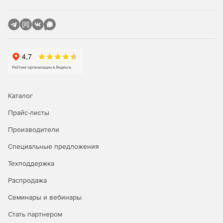
Сервис Яндекс.Телемост предназначен для проведения
видеовстреч по ссылке. Длительность встреч
неограничена. Участие в них могут принимать до 40
пользователей, а ссылки на телемосты доступны в
течение суток.
Рассылки
Инструмент предназначен для массовой отправки
электронных писем по списку получателей (бета). С его
Каталог
помощью компания может рассказать о своих новостях и
Прайс-листы
актуальных предложениях.
Производители
Заметки
Специальные предложения
Создание заметок, которые хранятся в облаке и
Техподдержка
сохранятся, даже если с устройством владельца что-то
случится.
Распродажа
Семинары и вебинары
Стать партнером