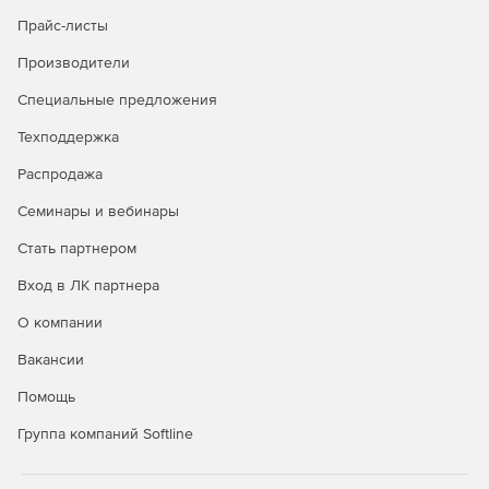
Инструмент предназначен для массовой отправки
электронных писем по списку получателей (бета). С его
Прайс-листы
помощью компания может рассказать о своих новостях и
Производители
актуальных предложениях.
Специальные предложения
Заметки
Техподдержка
Создание заметок, которые хранятся в облаке и
Распродажа
сохранятся, даже если с устройством владельца что-то
случится.
Семинары и вебинары
Стать партнером
Вход в ЛК партнера
О компании
Вакансии
Помощь
Группа компаний Softline