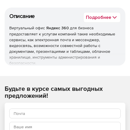
Описание
Подробнее
Виртуальный офис
Яндекс 360
для бизнеса
предоставляет к услугам компаний такие необходимые
сервисы, как электронная почта и мессенджер,
видеосвязь, возможности совместной работы с
документами, презентациями и таблицами, облачное
хранилище, инструменты администрирования и
безопасности.
При необходимости Softline помогает организовать
процесс миграции в Яндекс 360 для бизнеса, настроить и
освоить принципы работы в системе.
Будьте в курсе самых выгодных
предложений!
В Яндекс 360 для бизнеса входят:
Почта
Корпоративная электронная почта Яндекса
предоставляет доступ к неограниченному количеству