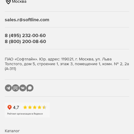
Москва
Создание, редактирование и просмотр документов, а
также презентаций и таблиц. Позволяет работать с
файлами в форматах DOCX, PPTX, XLSX. Поддерживает
sales.r@softline.com
функционал совместной работы.
Диск
8 (495) 232-00-60
8 (800) 200-08-60
Сервис предоставляет облачное хранилище файлов
объемом до 3ТБ. Без рекламы. Позволяет загружать
файлы в хранилище, делиться ими с коллегами или
ПАО «Софтлайн». Юр. адрес: 119021, г. Москва, ул. Льва
открывать публичный доступ к документам по ссылке.
Толстого, дом 5, строение 1, этаж 3, помещение 1, комн. № 2, 2а
(А-311)
Телемост
Сервис Яндекс.Телемост предназначен для проведения
видеовстреч по ссылке. Длительность встреч
неограничена. Участие в них могут принимать до 40
пользователей, а ссылки на телемосты доступны в
течение суток.
Рассылки
Каталог