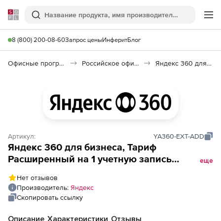
Softline
Поиск
Ме
8 (800) 200-08-60
Запрос цены
Инферит
Блог
Офисные программы
Российское офисное ПО (Импортозамещение)
Яндекс 360 для бизнеса
Артикул:
YA360-EXT-ADD
Яндекс 360 для бизнеса, Тариф
Расширенный на 1 учетную запись
еще
(продление подписки, дозакуп сервисов до
Нет отзывов
конца действующей подписки), на 6
Производитель:
Яндекс
месяцев до конца действующей подписки
Скопировать ссылку
Описание
Характеристики
Отзывы