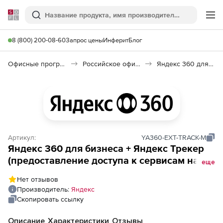
Softline
Поиск
Ме
8 (800) 200-08-60
Запрос цены
Инферит
Блог
Офисные программы
Российское офисное ПО (Импортозамещение)
Яндекс 360 для бизнеса
Артикул:
YA360-EXT-TRACK-M
Яндекс 360 для бизнеса + Яндекс Трекер
(предоставление доступа к сервисам на 1
еще
учетную запись на 1 месяц), Тариф
Нет отзывов
Расширенный
Производитель:
Яндекс
Скопировать ссылку
Описание
Характеристики
Отзывы