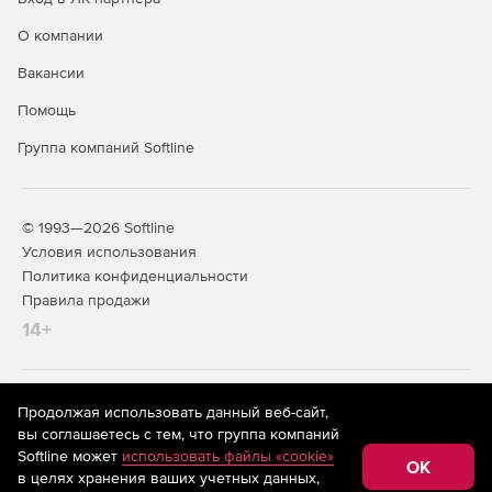
О компании
Вакансии
Помощь
Группа компаний Softline
© 1993—2026 Softline
Условия использования
Политика конфиденциальности
Правила продажи
14+
На информационном ресурсе store.softline.ru применяются
Продолжая использовать данный веб-сайт,
рекомендательные технологии
(информационные технологии
вы соглашаетесь с тем, что группа компаний
предоставления информации на основе сбора,
Softline может
использовать файлы «cookie»
систематизации и анализа сведений, относящихся к
OK
в целях хранения ваших учетных данных,
предпочтениям пользователей сети «Интернет»,