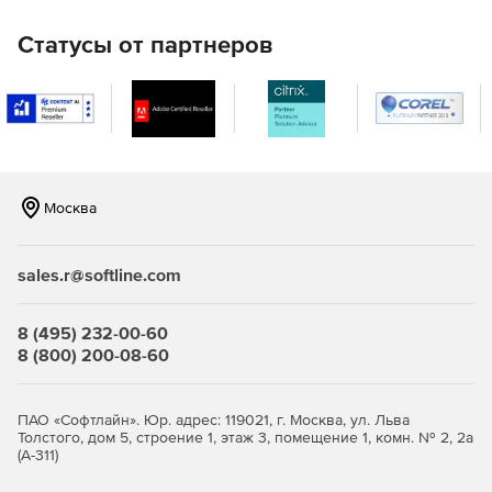
функционал аудио- и видеосвязи, вызовы на мобильные
устройства, отправка голосовых сообщений с
Статусы от партнеров
автоматическим распознаванием текста, а также
информационные и новостные каналы.
Документы
Создание, редактирование и просмотр документов, а
также презентаций и таблиц. Позволяет работать с
Москва
файлами в форматах DOCX, PPTX, XLSX. Поддерживает
функционал совместной работы.
sales.r@softline.com
Диск
Сервис предоставляет облачное хранилище файлов
8 (495) 232-00-60
объемом до 3ТБ. Без рекламы. Позволяет загружать
8 (800) 200-08-60
файлы в хранилище, делиться ими с коллегами или
открывать публичный доступ к документам по ссылке.
ПАО «Софтлайн». Юр. адрес: 119021, г. Москва, ул. Льва
Телемост
Толстого, дом 5, строение 1, этаж 3, помещение 1, комн. № 2, 2а
(А-311)
Сервис Яндекс.Телемост предназначен для проведения