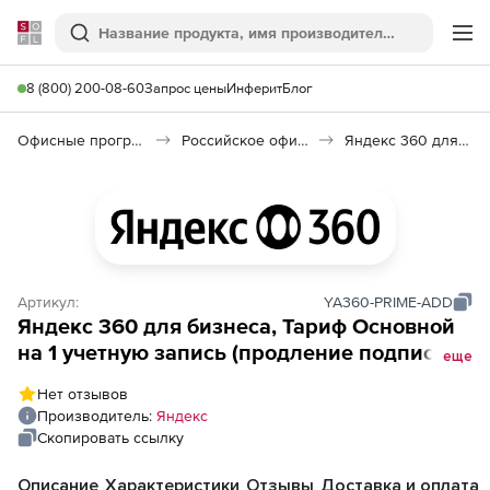
Softline
Поиск
Ме
8 (800) 200-08-60
Запрос цены
Инферит
Блог
Офисные программы
Российское офисное ПО (Импортозамещение)
Яндекс 360 для бизнеса
Артикул:
YA360-PRIME-ADD
Яндекс 360 для бизнеса, Тариф Основной
на 1 учетную запись (продление подписки,
еще
дозакуп сервисов до конца действующей
Нет отзывов
подписки), на 4 месяца до конца
Производитель:
Яндекс
действующей подписки
Скопировать ссылку
Описание
Характеристики
Отзывы
Доставка и оплата