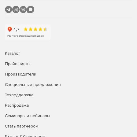
видеовстреч по ссылке. Длительность встреч
неограничена. Участие в них могут принимать до 40
пользователей, а ссылки на телемосты доступны в
течение суток.
Рассылки
Инструмент предназначен для массовой отправки
электронных писем по списку получателей (бета). С его
Каталог
помощью компания может рассказать о своих новостях и
Прайс-листы
актуальных предложениях.
Производители
Заметки
Специальные предложения
Создание заметок, которые хранятся в облаке и
Техподдержка
сохранятся, даже если с устройством владельца что-то
случится.
Распродажа
Семинары и вебинары
Стать партнером
Вход в ЛК партнера