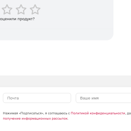
а или нет. В первом варианте персонал видит свою
 ее улучшения: блокировать непродуктивные сайты,
 оценили продукт?
зировать динамику работы.
сте: со сроками, ответственными за выполнение,
сонал, который не нужно контролировать. Работники
ктивность, блокировать отвлекающие факторы и 100%
 компании
Нажимая «Подписаться», я соглашаюсь с
Политикой конфиденциальности
, д
получение информационных рассылок
.