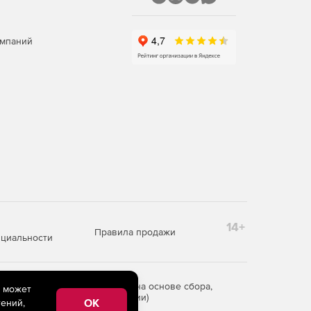
омпаний
14+
Правила продажи
циальности
редоставления информации на основе сбора,
e может
рритории Российской Федерации)
OK
ений,