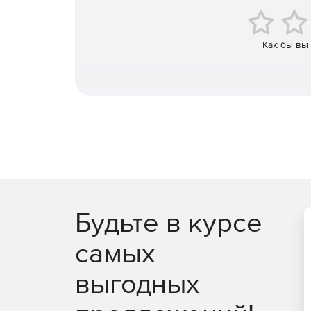
Скрытый и явный режим мониторинга
Работники могут знать об использовании трекер
статистику работы и может принимать меры для
Как бы вы
смотреть на свою позицию в рейтинге или анали
Управление проектами и задачами
Весь объем запланированной работы в одном ме
бюджетом и ожидаемым результатом.
Личная статистика
Возможность воспитать самомотивированный пер
самостоятельно будут анализировать свою эффе
рабочего времени тратить на достижение целей
Будьте в курсе
самых
выгодных