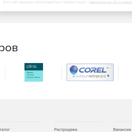
Этот сайт защищен SmartCaptcha от Yandex Cloud -
Уведомление об условия
еров
талог
Распродажа
Вакансии