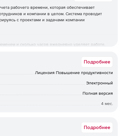
чета рабочего времени, которая обеспечивает
трудников и компании в целом. Система проводит
рируясь с проектами и задачами компании
ременем и сколько часов ежедневно уделяет работе,
а автоматически попадает в табель учета рабочего
р для дальнейшей обработки данных.
Подробнее
Лицензия Повышение продуктивности
рсов, которыми персонал пользовался в течение дня, а
Электронный
адрах.
Полная версия
4 мес.
, сокращение количества опозданий, переработок и т.
Коммерческая
экрана/веб-камеры для всей компании или выборочных
Подробнее