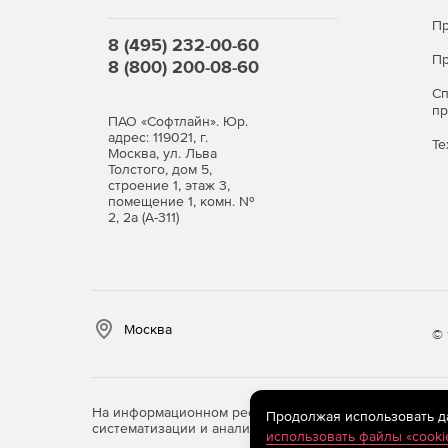
Пр
8 (495) 232-00-60
Пр
8 (800) 200-08-60
С
п
ПАО «Софтлайн». Юр.
адрес: 119021, г.
Те
Москва, ул. Льва
Толстого, дом 5,
строение 1, этаж 3,
помещение 1, комн. №
2, 2а (А-311)
Москва
© 
На информационном ресурсе store.softline.ru примен
Продолжая использовать дан
систематизации и анализа сведений, относящихся к 
использовать файлы «cooki