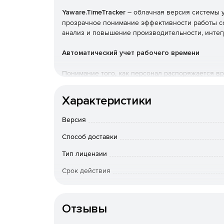
Yaware.TimeTracker
– облачная версия системы у
прозрачное понимание эффективности работы со
анализ и повышение производительности, интег
Автоматический учет рабочего времени
Понимание того, как персонал распоряжается в
когда берет выходной или отпуск. Вся статистик
времени, который можно загрузить на компьюте
Характеристики
Анализ продуктивности
Версия
Фиксация реальной нагрузки на команды из ресу
Способ доставки
также наличия потребности в дополнительных к
Тип лицензии
Мониторинг дисциплины
Срок действия
Понимание причины очередных срывов дедлайнов
Тип организации
д. При необходимости можно включить снимки 
сотрудников.
Отзывы