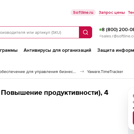
Softline.ru
Запрос цены
Те
8 (800) 200-0
Поиск
sales.r@softline.
ограммы
Антивирусы для организаций
Защита информ
Программное обеспечение для управления бизнесом
Yaware.TimeTracker
я Повышение продуктивности), 4