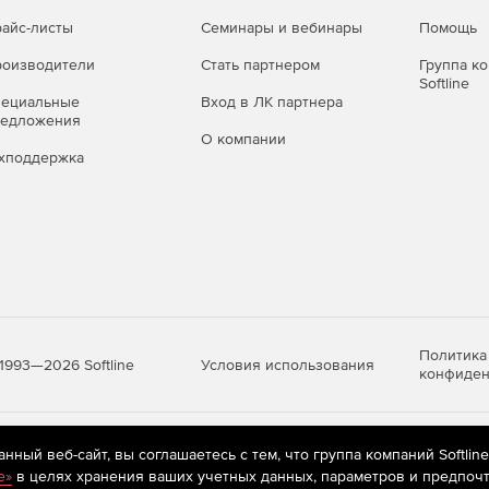
айс-листы
Семинары и вебинары
Помощь
оизводители
Стать партнером
Группа к
Softline
пециальные
Вход в ЛК партнера
редложения
О компании
хподдержка
Политика
Условия использования
1993—2026 Softline
конфиден
яются
рекомендательные технологии
(информационные технологии п
ный веб-сайт, вы соглашаетесь с тем, что группа компаний Softlin
предпочтениям пользователей сети «Интернет», находящихся на те
e»
в целях хранения ваших учетных данных, параметров и предпочт