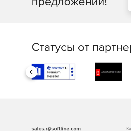
предложений!
Статусы от партн
Назад
sales.r@softline.com
Ка