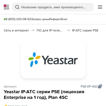
Softline
Поиск
Ме
8 (800) 200-08-60
Запрос цены
Инферит
Блог
Сеть и интернет
ПО для IP-телефонии
IP-АТС серии PSE
Артикул:
PSE-EP-4SC
Yeastar IP-АТС серии PSE (лицензия
Enterprise на 1 год), Plan 4SC