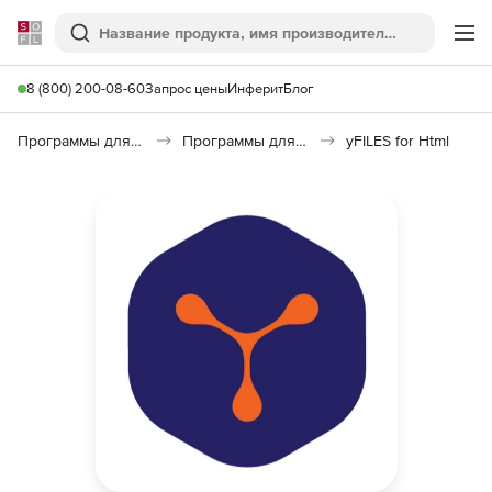
Softline
Поиск
Ме
8 (800) 200-08-60
Запрос цены
Инферит
Блог
Программы для программирования
Программы для разработки ПО
yFILES for Html