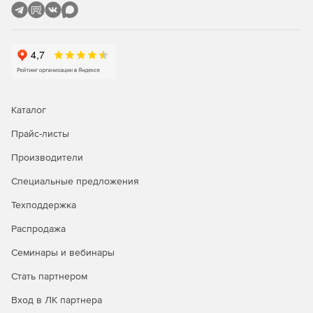
Поддерживает ECMAScript 6.
API поддерживает во
время компиляции новые функции ECMAScript 6,
такие как async-функции и Promises, классы, ES6-
модули, итераторы и т. д.
Поддержка TypeScript.
Прямая поддержка TypeScript
с полными привязками TypeScript для всех
участников.
Каталог
Прайс-листы
Производители
Специальные предложения
Техподдержка
Распродажа
Семинары и вебинары
Стать партнером
Вход в ЛК партнера