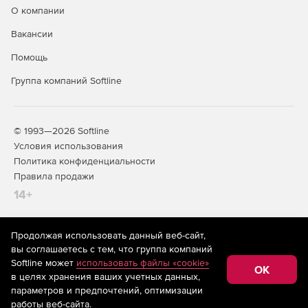
О компании
Вакансии
Помощь
Группа компаний Softline
© 1993—2026 Softline
Условия использования
Политика конфиденциальности
Правила продажи
14+
Продолжая использовать данный веб-сайт,
На информационном ресурсе store.softline.ru применяются
вы соглашаетесь с тем, что группа компаний
рекомендательные технологии
(информационные технологии
Softline может
использовать файлы «cookie»
предоставления информации на основе сбора,
OK
в целях хранения ваших учетных данных,
систематизации и анализа сведений, относящихся к
предпочтениям пользователей сети «Интернет»,
параметров и предпочтений, оптимизации
находящихся на территории Российской Федерации)
работы веб-сайта.