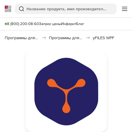
Softline
Поиск
Ме
8 (800) 200-08-60
Запрос цены
Инферит
Блог
Программы для программирования
Программы для разработки ПО
yFILES WPF