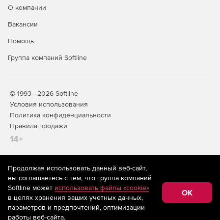
О компании
Вакансии
Помощь
Группа компаний Softline
© 1993—2026 Softline
Условия использования
Политика конфиденциальности
Правила продажи
14+
Продолжая использовать данный веб-сайт,
На информационном ресурсе store.softline.ru применяются
вы соглашаетесь с тем, что группа компаний
рекомендательные технологии
(информационные технологии
Softline может
использовать файлы «cookie»
предоставления информации на основе сбора,
OK
в целях хранения ваших учетных данных,
систематизации и анализа сведений, относящихся к
предпочтениям пользователей сети «Интернет»,
параметров и предпочтений, оптимизации
находящихся на территории Российской Федерации)
работы веб-сайта.