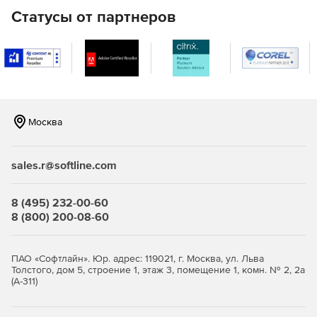
Поддержка масштабирования и панорамирования,
Статусы от партнеров
отмены / повтора, функциональности буфера обмена,
экспорта изображений и печати.
Плавные изменения в анимации и «магнитные»
направляющие линии для ручного выравнивания
элементов.
Москва
Все возможности взаимодействия легко
настраиваются в соответствии с конкретными
потребностями.
sales.r@softline.com
Графический анализ и автоматическая компоновка
8 (495) 232-00-60
yFILES WPF предоставляет широкий спектр алгоритмов
8 (800) 200-08-60
анализа графов, которые позволяют легко решать самые
сложные задачи анализа.
ПАО «Софтлайн». Юр. адрес: 119021, г. Москва, ул. Льва
Набор алгоритмов автоматического графа макета
Толстого, дом 5, строение 1, этаж 3, помещение 1, комн. № 2, 2а
(А-311)
включают в себя иерархический, ортогональные и
циркулярные стили макета, что автоматически дает
четкие и лаконичные диаграммы с данных.