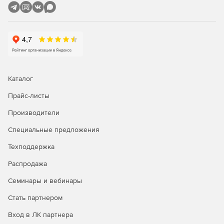
Алгоритмы маршрутизации оптимизируют линии
связи в существующих диаграммах.
Широкие возможности конфигурации подходят даже
для сложных требований к компоновке диаграмм.
Каталог
Прайс-листы
Производители
Специальные предложения
Техподдержка
Распродажа
Семинары и вебинары
Стать партнером
Вход в ЛК партнера