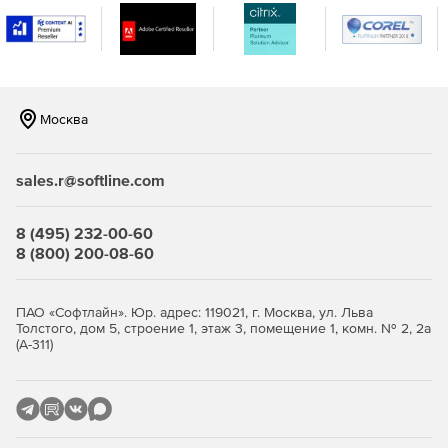
Единое хранилище – размещение в едином
защищенном месте всех паролей, логинов,
документов.
Управление паролями для доступа одних приложений
к другим – любое приложение или сценарий может
Москва
посылать запрос на извлечение пароля для
подключения к другому приложению/базе данных
(версия Premium).
sales.r@softline.com
Контроль доступа к паролям – ограничения на доступ
могут назначаться на основании ролей и прав
8 (495) 232-00-60
пользователей в организации.
8 (800) 200-08-60
Автоматическая перенастройка паролей – изменение
паролей дистанционно (версия Premium) через web-
ПАО «Софтлайн». Юр. адрес: 119021, г. Москва, ул. Льва
интерфейс Password Manager Pro или автоматически
Толстого, дом 5, строение 1, этаж 3, помещение 1, комн. № 2, 2а
(А-311)
по расписанию.
Мгновенная верификация паролей для
синхронизации с удаленными системами (версия
Premium).