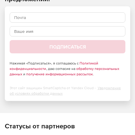
автоматизации смены паролей.
Оповещение о доступе к хранимым паролям.
Соответствие требованиям безопасности, таким как
SOX, HIPAA и PCI.
ПОДПИСАТЬСЯ
Обычно в организации действует множество логинов и
паролей для серверов, баз данных, коммутаторов,
Нажимая «Подписаться», я соглашаюсь с
Политикой
маршрутизаторов, межсетевых экранов, другого АО и ПО.
конфиденциальности
, даю согласие на
обработку персональных
Зачастую эти пароли небезопасно хранятся в
данных
и
получение информационных рассылок
.
электронных таблицах, текстовых файлах и в печатном
виде. ManageEngine PasswordManager решает связанные
с этим проблемы (отсутствие контроля прав
Этот сайт защищен SmartCaptcha от Yandex Cloud -
Уведомление
об условиях обработки данных
пользователей, угроза кражи данных, невозможность
отслеживать виновников нарушения безопасности и т. п.),
предоставляя безопасную среду для хранения,
администрирования паролей/логинов и доступа к ним.
Решение представлено версиями Premium и Standard.
Характеристики ManageEngine PasswordManager:
Статусы от партнеров