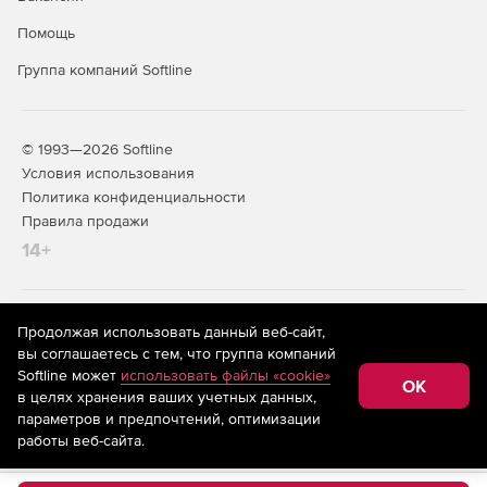
времени (версия Premium).
Помощь
Генерация отчетов о соответствии стандартам PCI DSS
Группа компаний Softline
(версия Premium).
© 1993—2026 Softline
Условия использования
Политика конфиденциальности
Правила продажи
14+
На информационном ресурсе store.softline.ru применяются
Продолжая использовать данный веб-сайт,
рекомендательные технологии
(информационные технологии
вы соглашаетесь с тем, что группа компаний
предоставления информации на основе сбора,
Softline может
использовать файлы «cookie»
систематизации и анализа сведений, относящихся к
OK
в целях хранения ваших учетных данных,
предпочтениям пользователей сети «Интернет»,
находящихся на территории Российской Федерации)
параметров и предпочтений, оптимизации
работы веб-сайта.