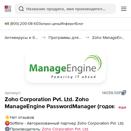
Softline
Поиск
Ме
8 (800) 200-08-60
Запрос цены
Инферит
Блог
Антивирусы и безопасность
Программы для защиты информации
Zoho ManageEngine PasswordManager
Артикул:
14059.5SP
Zoho Corporation Pvt. Ltd. Zoho
ManageEngine PasswordManager (годовая
еще
подписка Pro MSP Premium Edition), fee for
Нет отзывов
25 Administrators
Softline - Авторизованный партнер Zoho Corporation Pvt. Ltd.
Производитель:
Zoho Corporation Pvt. Ltd.