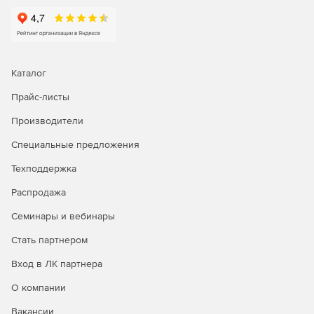
Аудит и отчетность – ведение истории того, кто, когда
и к какому паролю получил доступ.
Двухфакторная аутентификация – два этапа
авторизации для доступа к ManageEngine
Каталог
PasswordManager (версия Premium).
Прайс-листы
Управление паролями администраторов –
Производители
защищенный контроль общих учетных записей, таких
как «Администратор» в ОС Windows, Root в Unix/Linux,
Специальные предложения
Enable в Cisco, SA в SQL и др.
Техподдержка
Интеграция с Active Directory и LDAP – импорт
Распродажа
пользователей и групп из Active Directory/ LDAP,
реализация механизма аутентификации.
Семинары и вебинары
Автоматический в ход в целевые системы,
Стать партнером
приложения и на web-сайты – напрямую из web-
Вход в ЛК партнера
интерфейса без копирования и вставки логинов/
паролей.
О компании
Уведомление о событиях с паролями в реальном
Вакансии