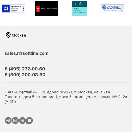
Единое хранилище – размещение в едином
защищенном месте всех паролей, логинов,
документов.
Управление паролями для доступа одних приложений
к другим – любое приложение или сценарий может
Москва
посылать запрос на извлечение пароля для
подключения к другому приложению/базе данных
(версия Premium).
sales.r@softline.com
Контроль доступа к паролям – ограничения на доступ
могут назначаться на основании ролей и прав
8 (495) 232-00-60
пользователей в организации.
8 (800) 200-08-60
Автоматическая перенастройка паролей – изменение
паролей дистанционно (версия Premium) через web-
ПАО «Софтлайн». Юр. адрес: 119021, г. Москва, ул. Льва
интерфейс Password Manager Pro или автоматически
Толстого, дом 5, строение 1, этаж 3, помещение 1, комн. № 2, 2а
(А-311)
по расписанию.
Мгновенная верификация паролей для
синхронизации с удаленными системами (версия
Premium).