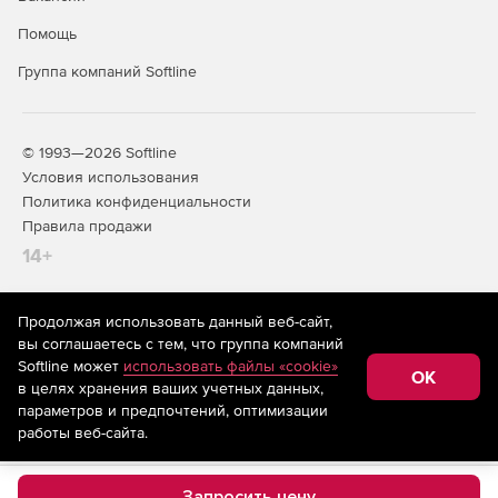
времени (версия Premium).
Помощь
Генерация отчетов о соответствии стандартам PCI DSS
Группа компаний Softline
(версия Premium).
© 1993—2026 Softline
Условия использования
Политика конфиденциальности
Правила продажи
14+
Продолжая использовать данный веб-сайт,
На информационном ресурсе store.softline.ru применяются
вы соглашаетесь с тем, что группа компаний
рекомендательные технологии
(информационные технологии
Softline может
использовать файлы «cookie»
предоставления информации на основе сбора,
OK
в целях хранения ваших учетных данных,
систематизации и анализа сведений, относящихся к
предпочтениям пользователей сети «Интернет»,
параметров и предпочтений, оптимизации
находящихся на территории Российской Федерации)
работы веб-сайта.
Запросить цену