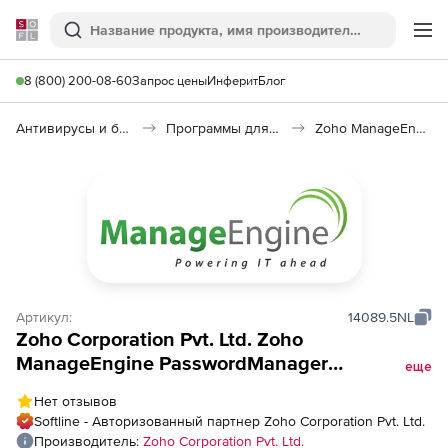
Softline
Поиск
Ме
8 (800) 200-08-60
Запрос цены
Инферит
Блог
Антивирусы и безопасность
Программы для защиты информации
Zoho ManageEngine PasswordManager
Артикул:
14089.5NL
Zoho Corporation Pvt. Ltd. Zoho
ManageEngine PasswordManager
еще
(бессрочная лицензия Pro MSP Multi-
Нет отзывов
Language Standard Edition Single
Softline - Авторизованный партнер Zoho Corporation Pvt. Ltd.
Installation), fee for 150 Administrators
Производитель:
Zoho Corporation Pvt. Ltd.