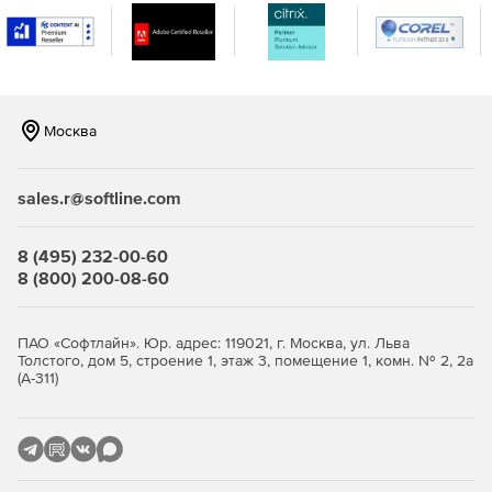
Единое хранилище – размещение в едином
защищенном месте всех паролей, логинов,
документов.
Управление паролями для доступа одних приложений
к другим – любое приложение или сценарий может
Москва
посылать запрос на извлечение пароля для
подключения к другому приложению/базе данных
(версия Premium).
sales.r@softline.com
Контроль доступа к паролям – ограничения на доступ
могут назначаться на основании ролей и прав
8 (495) 232-00-60
пользователей в организации.
8 (800) 200-08-60
Автоматическая перенастройка паролей – изменение
паролей дистанционно (версия Premium) через web-
ПАО «Софтлайн». Юр. адрес: 119021, г. Москва, ул. Льва
интерфейс Password Manager Pro или автоматически
Толстого, дом 5, строение 1, этаж 3, помещение 1, комн. № 2, 2а
(А-311)
по расписанию.
Мгновенная верификация паролей для
синхронизации с удаленными системами (версия
Premium).