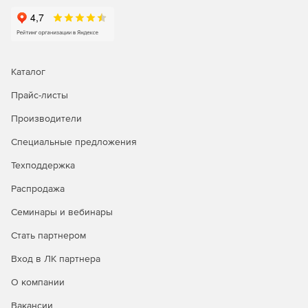
Аудит и отчетность – ведение истории того, кто, когда
и к какому паролю получил доступ.
Двухфакторная аутентификация – два этапа
авторизации для доступа к ManageEngine
Каталог
PasswordManager (версия Premium).
Прайс-листы
Управление паролями администраторов –
Производители
защищенный контроль общих учетных записей, таких
как «Администратор» в ОС Windows, Root в Unix/Linux,
Специальные предложения
Enable в Cisco, SA в SQL и др.
Техподдержка
Интеграция с Active Directory и LDAP – импорт
Распродажа
пользователей и групп из Active Directory/ LDAP,
реализация механизма аутентификации.
Семинары и вебинары
Автоматический в ход в целевые системы,
Стать партнером
приложения и на web-сайты – напрямую из web-
Вход в ЛК партнера
интерфейса без копирования и вставки логинов/
паролей.
О компании
Уведомление о событиях с паролями в реальном
Вакансии