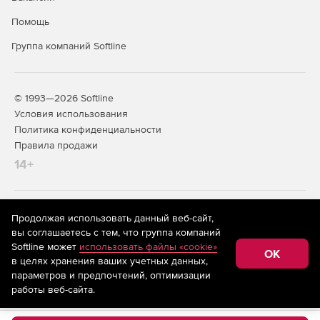
времени (версия Premium).
Помощь
Генерация отчетов о соответствии стандартам PCI DSS
Группа компаний Softline
(версия Premium).
© 1993—2026 Softline
Условия использования
Политика конфиденциальности
Правила продажи
14+
На информационном ресурсе store.softline.ru применяются
Продолжая использовать данный веб-сайт,
рекомендательные технологии
(информационные технологии
вы соглашаетесь с тем, что группа компаний
предоставления информации на основе сбора,
Softline может
использовать файлы «cookie»
систематизации и анализа сведений, относящихся к
OK
в целях хранения ваших учетных данных,
предпочтениям пользователей сети «Интернет»,
находящихся на территории Российской Федерации)
параметров и предпочтений, оптимизации
работы веб-сайта.