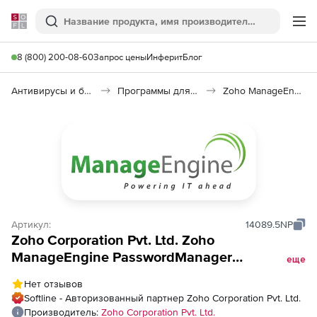
Softline
Поиск
Ме
8 (800) 200-08-60
Запрос цены
Инферит
Блог
Антивирусы и безопасность
Программы для защиты информации
Zoho ManageEngine PasswordManager
Артикул:
14089.5NP
Zoho Corporation Pvt. Ltd. Zoho
ManageEngine PasswordManager
еще
(бессрочная лицензия Pro MSP Premium
Нет отзывов
Edition Single Installation), fee for 200
Softline - Авторизованный партнер Zoho Corporation Pvt. Ltd.
Administrators (unrestricted resources and
Производитель:
Zoho Corporation Pvt. Ltd.