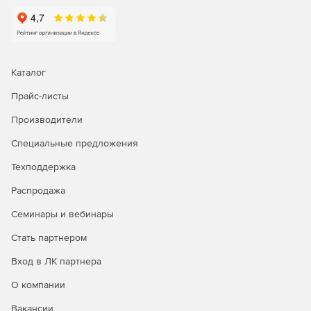
Аудит и отчетность – ведение истории того, кто, когда
и к какому паролю получил доступ.
Двухфакторная аутентификация – два этапа
авторизации для доступа к ManageEngine
Каталог
PasswordManager (версия Premium).
Прайс-листы
Управление паролями администраторов –
Производители
защищенный контроль общих учетных записей, таких
как «Администратор» в ОС Windows, Root в Unix/Linux,
Специальные предложения
Enable в Cisco, SA в SQL и др.
Техподдержка
Интеграция с Active Directory и LDAP – импорт
Распродажа
пользователей и групп из Active Directory/ LDAP,
реализация механизма аутентификации.
Семинары и вебинары
Автоматический в ход в целевые системы,
Стать партнером
приложения и на web-сайты – напрямую из web-
Вход в ЛК партнера
интерфейса без копирования и вставки логинов/
паролей.
О компании
Уведомление о событиях с паролями в реальном
Вакансии