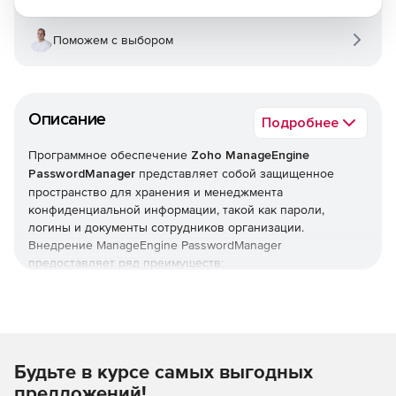
Поможем с выбором
Описание
Подробнее
Программное обеспечение
Zoho ManageEngine
PasswordManager
представляет собой защищенное
пространство для хранения и менеджмента
конфиденциальной информации, такой как пароли,
логины и документы сотрудников организации.
Внедрение ManageEngine PasswordManager
предоставляет ряд преимуществ:
Предотвращение утечек паролей и нарушений
безопасности посредством развертывания единого
защищенного места для хранения данных и доступа к
ним.
Будьте в курсе самых выгодных
Повышение IT-продуктивности благодаря
предложений!