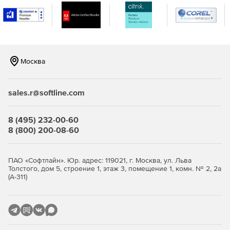
Единое хранилище – размещение в едином
защищенном месте всех паролей, логинов,
документов.
Управление паролями для доступа одних приложений
к другим – любое приложение или сценарий может
Москва
посылать запрос на извлечение пароля для
подключения к другому приложению/базе данных
(версия Premium).
sales.r@softline.com
Контроль доступа к паролям – ограничения на доступ
могут назначаться на основании ролей и прав
8 (495) 232-00-60
пользователей в организации.
8 (800) 200-08-60
Автоматическая перенастройка паролей – изменение
паролей дистанционно (версия Premium) через web-
ПАО «Софтлайн». Юр. адрес: 119021, г. Москва, ул. Льва
интерфейс Password Manager Pro или автоматически
Толстого, дом 5, строение 1, этаж 3, помещение 1, комн. № 2, 2а
(А-311)
по расписанию.
Мгновенная верификация паролей для
синхронизации с удаленными системами (версия
Premium).