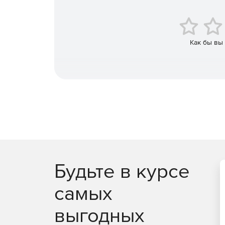
безопасную среду для хранения, администриров
представлено версиями Premium и Standard.
Характеристики ManageEngine PasswordManage
Как бы вы
Единое хранилище – размещение в едином з
Управление паролями для доступа одних пр
может посылать запрос на извлечение паро
данных (версия Premium).
Контроль доступа к паролям – ограничения н
пользователей в организации.
Автоматическая перенастройка паролей – из
web-интерфейс Password Manager Pro или ав
Будьте в курсе
Мгновенная верификация паролей для синхро
самых
Аудит и отчетность – ведение истории того, к
выгодных
Двухфакторная аутентификация – два этапа 