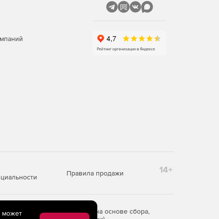
омпаний
14+
Правила продажи
циальности
редоставления информации на основе сбора,
e может