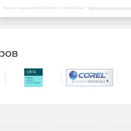
Этот сайт защищен SmartCaptcha от Yandex Cloud -
Уведомление об условия
щищенный контроль общих учетных записей, таких как
ux, Enable в Cisco, SA в SQL и др.
 пользователей и групп из Active Directory/ LDAP,
еров
риложения и на web-сайты – напрямую из web-
нов/паролей.
ном времени (версия Premium).
 PCI DSS (версия Premium).