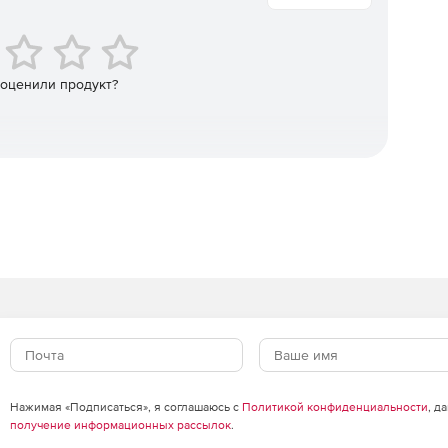
ания паролей/логинов и доступа к ним. Решение
r:
 оценили продукт?
ащищенном месте всех паролей, логинов, документов.
иложений к другим – любое приложение или сценарий
ля для подключения к другому приложению/базе
а доступ могут назначаться на основании ролей и прав
менение паролей дистанционно (версия Premium) через
томатически по расписанию.
низации с удаленными системами (версия Premium).
то, когда и к какому паролю получил доступ.
Нажимая «Подписаться», я соглашаюсь с
Политикой конфиденциальности
, д
получение информационных рассылок
.
авторизации для доступа к ManageEngine