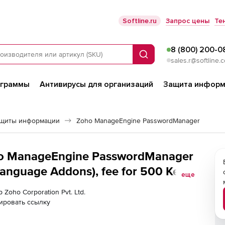
Softline.ru
Запрос цены
Те
8 (800) 200-0
Поиск
sales.r@softline.
ограммы
Антивирусы для организаций
Защита информ
ащиты информации
Zoho ManageEngine PasswordManager
oho ManageEngine PasswordManager
anguage Addons), fee for 500 Keys
еще
 Zoho Corporation Pvt. Ltd.
ировать ссылку