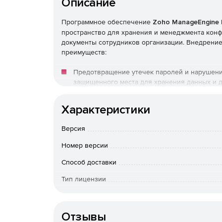
Описание
Программное обеспечение
Zoho ManageEngine
пространство для хранения и менеджмента конф
документы сотрудников организации. Внедрение
преимуществ:
Предотвращение утечек паролей и нарушени
защищенного места для хранения данных и д
Повышение IT-продуктивности благодаря ав
Характеристики
Оповещение о доступе к хранимым паролям.
Версия
Номер версии
Соответствие требованиям безопасности, таки
Способ доставки
Тип лицензии
Обычно в организации действует множество лог
коммутаторов, маршрутизаторов, межсетевых экр
Срок действия
небезопасно хранятся в электронных таблицах, 
PasswordManager решает связанные с этим пробл
Отзывы
кражи данных, невозможность отслеживать винов