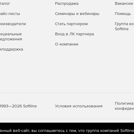
талог
Распродажа
Вакансии
айс-листы
Семинары и вебинары
Помощь
оизводители
Стать партнером
Группа к
Softline
пециальные
Вход в ЛК партнера
редложения
О компании
хподдержка
Политика
Условия использования
1993—2026 Softline
конфиден
яются
рекомендательные технологии
(информационные технологии п
ный веб-сайт, вы соглашаетесь с тем, что группа компаний Softlin