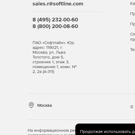
sales.r@softline.com
Ка
Пр
8 (495) 232-00-60
Пр
8 (800) 200-08-60
С
п
ПАО «Софтлайн». Юр.
адрес: 119021, г.
Те
Москва, ул. Льва
Толстого, дом 5,
строение 1, этаж 3,
помещение 1, комн. №
2, 2а (А-311)
Москва
© 
На информационном ресурсе store.softline.ru примен
Продолжая использовать дан