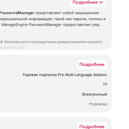
Подробнее
 PasswordManager
представляет собой защищенное
иденциальной информации, такой как пароли, логины и
 ManageEngine PasswordManager предоставляет ряд
й безопасности посредством развертывания единого
оступа к ним.
томатизации смены паролей.
Подробнее
Годовая подписка Pro Multi-Language Addons
7.7
м как SOX, HIPAA и PCI.
Электронный
Подписка
инов и паролей для серверов, баз данных,
анов, другого АО и ПО. Зачастую эти пароли
12 мес.
текстовых файлах и в печатном виде. ManageEngine
емы (отсутствие контроля прав пользователей, угроза
Подробнее
ников нарушения безопасности и т. п.), предоставляя